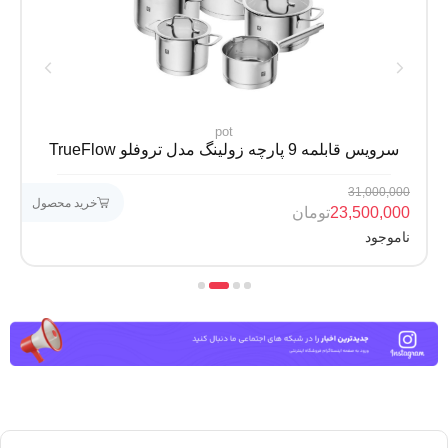
pot
سرویس قابلمه 9 پارچه زولینگ مدل تروفلو TrueFlow
31,000,000
خرید محصول
23,500,000
تومان
ناموجود
4
3
2
1