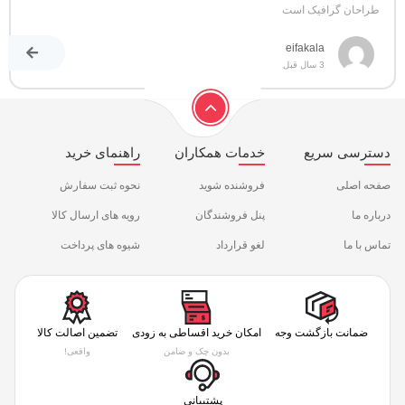
طراحان گرافیک است
eifakala
3 سال قبل
دسترسی سریع
خدمات همکاران
راهنمای خرید
صفحه اصلی
فروشنده شوید
نحوه ثبت سفارش
درباره ما
پنل فروشندگان
رویه های ارسال کالا
تماس با ما
لغو قرارداد
شیوه های پرداخت
ضمانت بازگشت وجه
امکان خرید اقساطی به زودی
تضمین اصالت کالا
بدون چک و ضامن
واقعی!
پشتیبانی