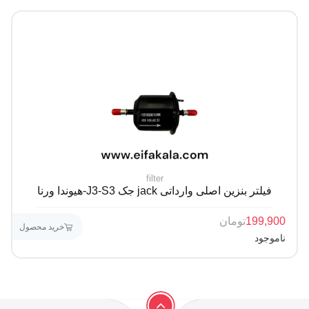
filter
فیلتر بنزین اصلی وارداتی jack جک J3-S3-هیوندا ورنا
199,900
تومان
خرید محصول
ناموجود