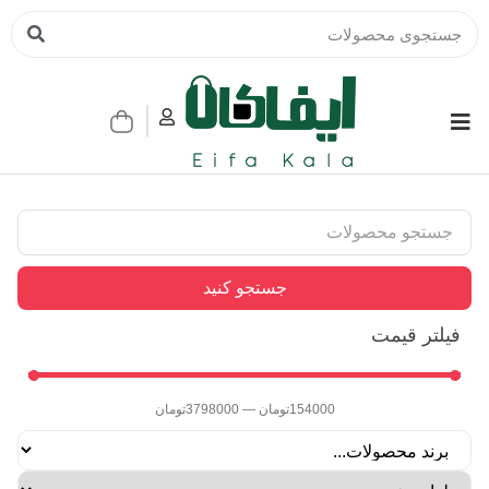
جستجو کنید
فیلتر قیمت
154000
تومان
—
3798000
تومان