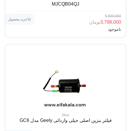
MJCQB04QJ
5,500,000
خرید محصول
3,798,000
تومان
ناموجود
filter
فیلتر بنزین اصلی جیلی وارداتی Geely مدل GC6