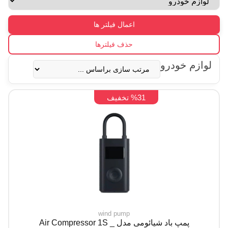
اعمال فیلتر ها
حذف فیلترها
لوازم خودرو
%31 تخفیف
wind pump
پمپ باد شیائومی مدل Air Compressor 1S _