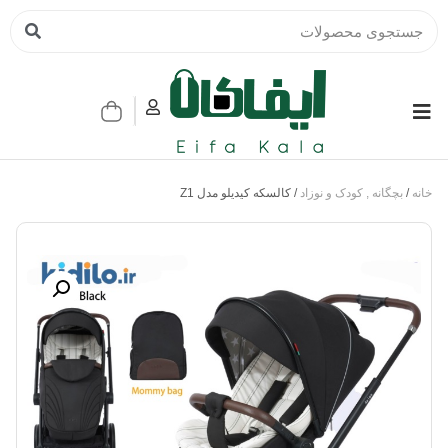
خانه
/
بچگانه , کودک و نوزاد
/ کالسکه کیدیلو مدل Z1