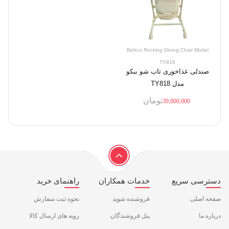
Bebco Rocking Dining Chair Model
TY818
صندلی غذاخوری تاب شو ببکو
مدل TY818
تومان
39,800,000
دسترسی سریع
خدمات همکاران
راهنمای خرید
صفحه اصلی
فروشنده شوید
نحوه ثبت سفارش
درباره ما
پنل فروشندگان
رویه های ارسال کالا