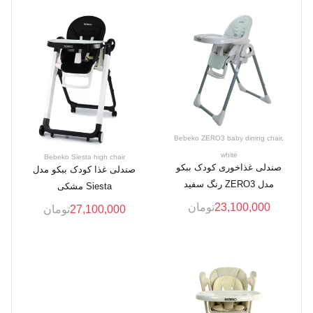
Bebeko ZERO3 baby dining chair,
white
Bebeko Siesta high chair
صندلی غذاخوری کودک ببکو
صندلی غذا کودک ببکو مدل
مدل ZERO3 رنگ سفید
Siesta مشکی
23,100,000
تومان
27,100,000
تومان