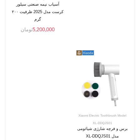
آسیاب نیمه صنعتی سیلور
کرست مدل 2025 ظرفیت ۲۰۰
گرم
5,200,000
تومان
Xiaomi Electric Toothbrush Model
XL-DDQJS01
برس و فرچه شارژی شیائومی
مدل XL-DDQJS01