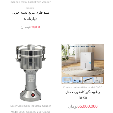
Imported metal basket with wooden
handle
سبد فلزی مربع دسته چوبی
(وارداتی)
تومان
720,000
Comfort dehumidifier model DH50
رطوبت‌گیر کامفورت مدل
DH50
65,000,000
تومان
Silver Crest Semi-Industrial Grinder
Model 2025, Capacity 200 Grams