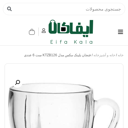
خانه
/
خانه و آشپزخانه
/ فنجان بلینک مکس مدل KTZB126 ست 6 عددی