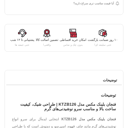
آیا قیمت مناسب تری سراغ دارید؟
۱۰ روز ضمانت بازگشت
امکان خرید اقساطی
تضمین اصالت کالا
پشتیبانی تا ۱۲ شب
حتی سلیقه ای!
بدون چک و ضامن
واقعی!
حتی جمعه ها
توضیحات
توضیحات
فنجان بلینک مکس مدل KTZB126 | طراحی شیک، کیفیت
ساخت بالا و مناسب سرو نوشیدنی‌های گرم
فنجان بلینک مکس مدل KTZB126
انتخابی ایده‌آل برای سرو انواع
نوشیدنی‌های گرم مانند چای، قهوه، اسپرسو و دمنوش است که با طراحی