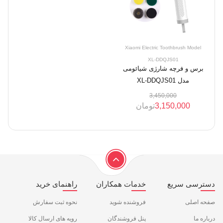
Xiaomi Electric Toothbrush Model
XL-DDQJS01
برس و فرچه شارژی شیائومی
مدل XL-DDQJS01
3,450,000
3,150,000
تومان
دسترسی سریع
خدمات همکاران
راهنمای خرید
صفحه اصلی
فروشنده شوید
نحوه ثبت سفارش
درباره ما
پنل فروشندگان
رویه های ارسال کالا