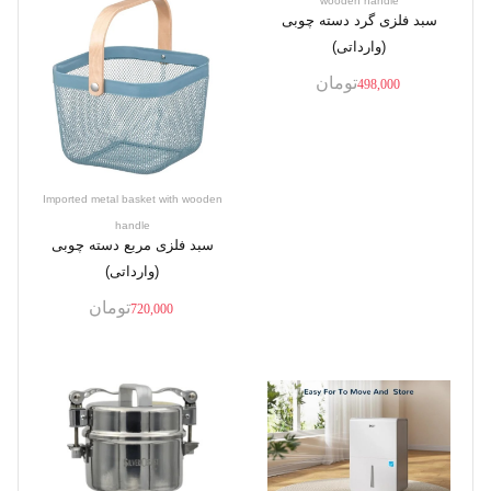
wooden handle
سبد فلزی گرد دسته چوبی
(وارداتی)
تومان
498,000
Imported metal basket with wooden
handle
سبد فلزی مربع دسته چوبی
(وارداتی)
تومان
720,000