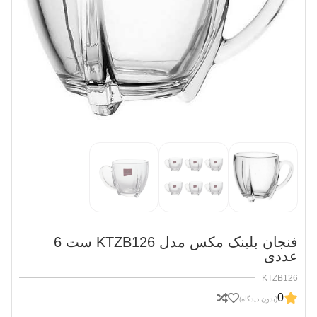
فنجان بلینک مکس مدل KTZB126 ست 6
عددی
KTZB126
0
(بدون دیدگاه)