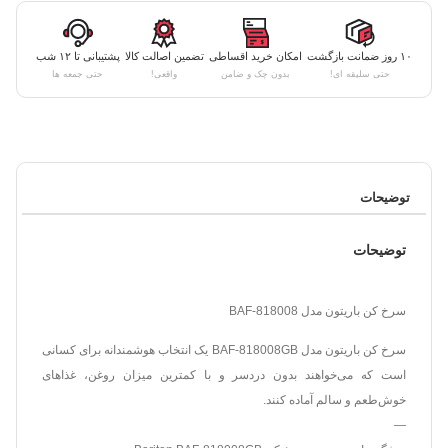
۱۰ روز ضمانت بازگشت
امکان خرید اقساطی
تضمین اصالت کالا
پشتیبانی تا ۱۲ شب
حتی سلیقه ای!
بدون چک و ضامن
واقعی!
حتی جمعه ها
توضیحات
توضیحات
سرخ کن باریتون مدل BAF-818008
سرخ کن باریتون مدل BAF-818008GB یک انتخاب هوشمندانه برای کسانی
است که می‌خواهند بدون دردسر و با کمترین میزان روغن، غذاهای
خوش‌طعم و سالم آماده کنند.
—