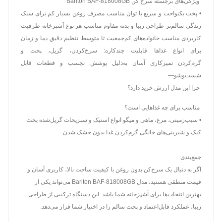
ویژگی‌های برجسته سرخ کن Bariton BAF-818008GB
• پخت یکنواخت و سریع با توان مناسب
مصرف روغن بسیار کم برای سبک
زندگی سالم‌تر
طراحی زیبا و بدنه مقاوم مناسب هر نوع آشپزخانه
ظرفیت
کاربردی مناسب خانواده‌های کم‌جمعیت تا متوسط
تنظیم دقیق دما و زمان
برای انواع غذاها
قابلیت چندکاره: سرخ‌کردن، گریل، پخت و
گرم‌کردن
تمیزکاری آسان به‌دلیل پوشش نچسب و قطعات قابل
شست‌وشو
—
چرا این مدل ارزش خرید دارد؟
مناسب برای چه غذاهایی است؟
• سیب‌زمینی، مرغ، ماهی و میگو
انواع استیک و سبزیجات گریل‌شده
پخت
کیک و شیرینی‌های خانگی
گرم‌کردن غذا بدون خشک شدن
جمع‌بندی
اگر به دنبال یک سرخ‌کن بدون روغن با کیفیت ساخت بالا، کاربری آسان و
قیمت منطقی هستید، مدل Bariton BAF-818008GB می‌تواند یکی از
بهترین انتخاب‌ها برای آشپزخانه شما باشد.
این دستگاه ترکیبی از طراحی
زیبا، عملکرد قابل‌اعتماد و پخت سالم را در اختیار شما قرار می‌دهد.