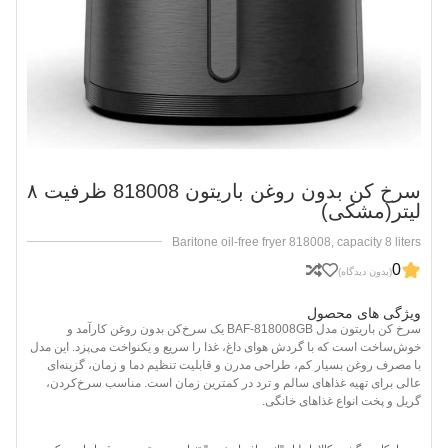
سرخ کن بدون روغن باریتون 818008 ظرفیت ۸
لیتر(مشکی)
Baritone oil-free fryer 818008, capacity 8 liters
0
(بدون دیدگاه)
ویژگی های محصول
سرخ کن باریتون مدل BAF-818008GB یک سرخ‌کن بدون روغن کارآمد و
خوش‌ساخت است که با گردش هوای داغ، غذا را سریع و یکنواخت می‌پزد. این مدل
با مصرف روغن بسیار کم، طراحی مدرن و قابلیت تنظیم دما و زمان، گزینه‌ای
عالی برای تهیه غذاهای سالم و ترد در کمترین زمان است. مناسب سرخ‌کردن،
گریل و پخت انواع غذاهای خانگی.