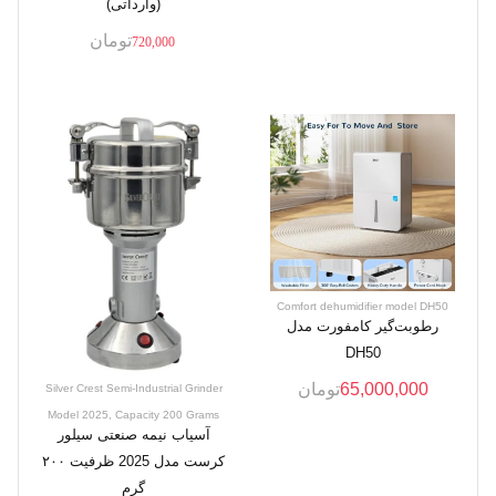
(وارداتی)
تومان
720,000
Comfort dehumidifier model DH50
رطوبت‌گیر کامفورت مدل
DH50
65,000,000
تومان
Silver Crest Semi-Industrial Grinder
Model 2025, Capacity 200 Grams
آسیاب نیمه صنعتی سیلور
کرست مدل 2025 ظرفیت ۲۰۰
گرم