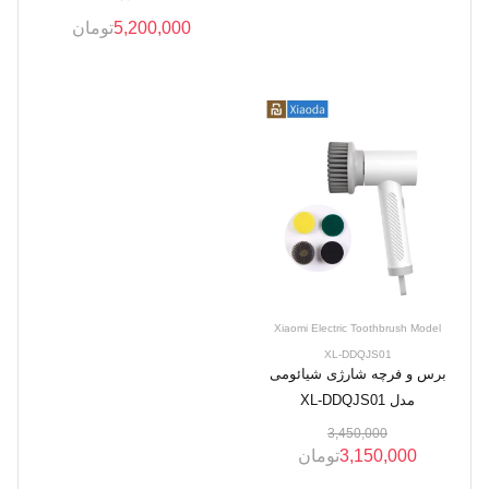
5,200,000
تومان
Xiaomi Electric Toothbrush Model
XL-DDQJS01
برس و فرچه شارژی شیائومی
مدل XL-DDQJS01
3,450,000
3,150,000
تومان