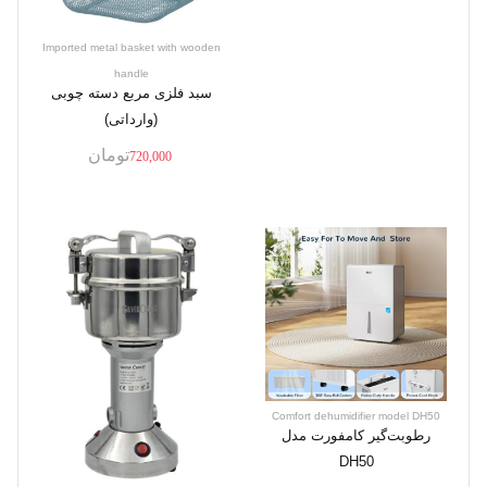
Imported metal basket with wooden
handle
سبد فلزی مربع دسته چوبی
(وارداتی)
تومان
720,000
Comfort dehumidifier model DH50
رطوبت‌گیر کامفورت مدل
DH50