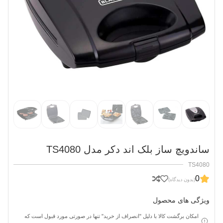
ساندویچ ساز بلک اند دکر مدل TS4080
TS4080
0
(بدون دیدگاه)
ویژگی های محصول
امکان برگشت کالا با دلیل "انصراف از خرید" تنها در صورتی مورد قبول است که