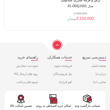
برس و فرچه شارژی شیائومی
مدل XL-DDQJS01
3,450,000
3,150,000
تومان
دسترسی سریع
خدمات همکاران
راهنمای خرید
صفحه اصلی
فروشنده شوید
نحوه ثبت سفارش
درباره ما
پنل فروشندگان
رویه های ارسال کالا
تماس با ما
لغو قرارداد
شیوه های پرداخت
ضمانت بازگشت وجه
امکان خرید اقساطی به زودی
تضمین اصالت کالا