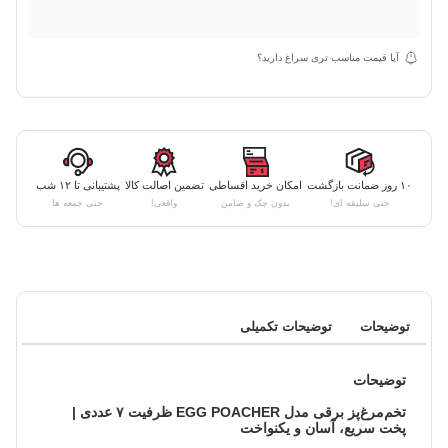
آیا قیمت مناسب تری سراغ دارید؟
۱۰ روز ضمانت بازگشت
امکان خرید اقساطی
تضمین اصالت کالا
پشتیبانی تا ۱۲ شب
حتی سلیقه ای!
بدون چک و ضامن
واقعی!
حتی جمعه ها
توضیحات
توضیحات تکمیلی
توضیحات
تخم‌مرغ‌پز برقی مدل EGG POACHER ظرفیت ۷ عددی |
پخت سریع، آسان و یکنواخت