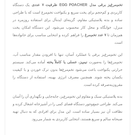
تخم‌مرغ‌پز برقی مدل EGG POACHER ظرفیت ۷ عددی
یک دستگاه
کاربردی و کم‌حجم برای پخت سریع و یکنواخت تخم‌مرغ است که با طراحی
ساده و بدنه پلاستیکی مقاوم، گزینه‌ای ایده‌آل برای استفاده روزمره در
منزل، خوابگاه و محل کار محسوب می‌شود. این دستگاه امکان پخت
هم‌زمان تا
۷ عدد تخم‌مرغ
را فراهم کرده و انتخابی مناسب برای خانواده‌ها
است.
این تخم‌مرغ‌پز برقی با عملکرد آسان، تنها با افزودن مقدار مناسب آب،
تخم‌مرغ‌ها را به‌صورت
نیم‌پز، عسلی یا کاملاً پخته
آماده می‌کند. سیستم
حرارتی یکنواخت باعث می‌شود تخم‌مرغ‌ها بدون ترک خوردن و با کیفیت
یکسان پخته شوند. همچنین مصرف انرژی بهینه، استفاده از دستگاه را
مقرون‌به‌صرفه کرده است.
بدنه پلاستیکی سبک و مقاوم این تخم‌مرغ‌پز، جابه‌جایی و نگهداری آن را آسان
می‌کند. طراحی جمع‌وجور دستگاه فضای کمی را در آشپزخانه اشغال کرده و
نظافت آن نیز بسیار ساده است. این مدل برای افرادی که به دنبال تهیه
صبحانه سالم و سریع هستند، انتخابی کاربردی به شمار می‌رود.