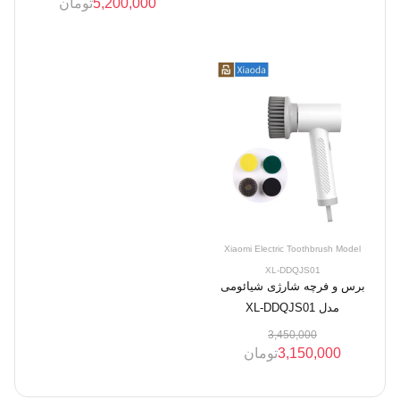
5,200,000
تومان
Xiaomi Electric Toothbrush Model
XL-DDQJS01
برس و فرچه شارژی شیائومی
مدل XL-DDQJS01
3,450,000
3,150,000
تومان