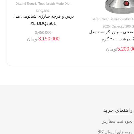
Xiaomi Electric Toothbrush Model XL-
DDQJS01
برس و فرچه شارژی شیائومی مدل
Silver Crest Semi-Industrial 
XL-DDQJS01
2025, Capacity 200 
 صنعتی سیلور کرست مدل
3,450,000
3,150,000
تومان
رم
5,200,0
تومان
راهنمای خرید
نحوه ثبت سفارش
رویه های ارسال کالا