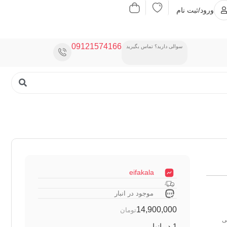
ورود/ثبت نام
09121574166
سوالی دارید؟ تماس بگیرید
eifakala
موجود در انبار
14,900,000
تومان
ی
1 در انبار