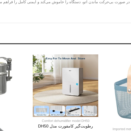
 صورت بی‌حرکت ماندن اتو، دستگاه را خاموش می‌کند و ایمنی کامل را فراهم می‌
Comfort dehumidifier model DH50
رطوبت‌گیر کامفورت مدل DH50
Imported met