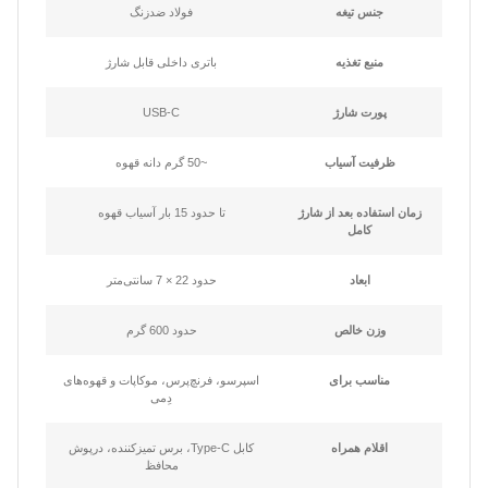
جنس تیغه
فولاد ضدزنگ
منبع تغذیه
باتری داخلی قابل شارژ
پورت شارژ
USB-C
ظرفیت آسیاب
~50 گرم دانه قهوه
زمان استفاده بعد از شارژ
تا حدود 15 بار آسیاب قهوه
کامل
ابعاد
حدود 22 × 7 سانتی‌متر
وزن خالص
حدود 600 گرم
مناسب برای
اسپرسو، فرنچ‌پرس، موکاپات و قهوه‌های
دِمی
اقلام همراه
کابل Type-C، برس تمیزکننده، درپوش
محافظ