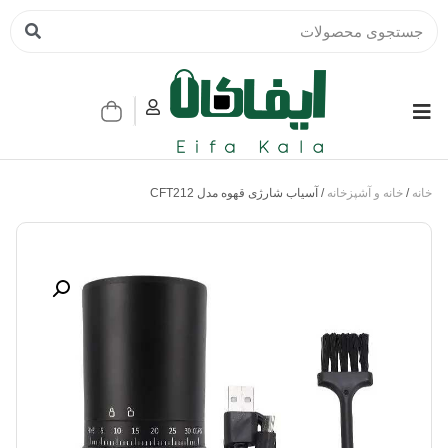
خانه
/
خانه و آشپزخانه
/ آسیاب شارژی قهوه مدل CFT212