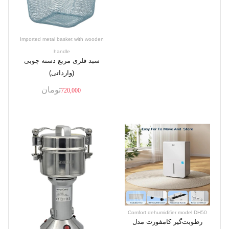
Imported metal basket with wooden
handle
سبد فلزی مربع دسته چوبی
(وارداتی)
تومان
720,000
Comfort dehumidifier model DH50
رطوبت‌گیر کامفورت مدل