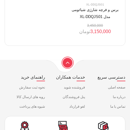
XL-DDQJS01
برس و فرچه شارژی شیائومی
مدل XL-DDQJS01
3,450,000
3,150,000
تومان
دسترسی سریع
خدمات همکاران
راهنمای خرید
صفحه اصلی
فروشنده شوید
نحوه ثبت سفارش
درباره ما
پنل فروشندگان
رویه های ارسال کالا
تماس با ما
لغو قرارداد
شیوه های پرداخت