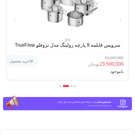
pot
سرویس قابلمه 9 پارچه زولینگ مدل تروفلو TrueFlow
31,000,000
خرید محصول
23,500,000
تومان
ناموجود
4
3
2
1