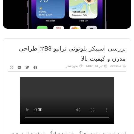
بررسی اسپیکر بلوتوثی ترانیو ۲B3؛ طراحی
مدرن و کیفیت بالا
eifakala
تیر 13, 1402
بدون نظر
لورم ایپسوم متن ساختگی با تولید سادگی نامفهوم از صنعت