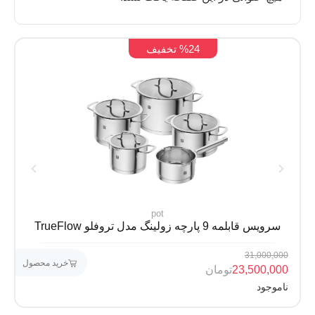
%24 تخفیف
pot
سرویس قابلمه 9 پارچه زولینگ مدل تروفلو TrueFlow
31,000,000
خرید محصول
23,500,000
تومان
ناموجود