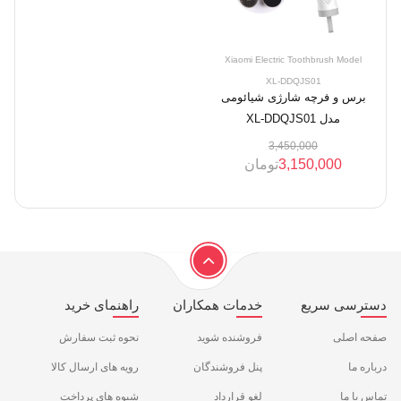
Xiaomi Electric Toothbrush Model
XL-DDQJS01
برس و فرچه شارژی شیائومی
مدل XL-DDQJS01
3,450,000
3,150,000
تومان
دسترسی سریع
خدمات همکاران
راهنمای خرید
صفحه اصلی
فروشنده شوید
نحوه ثبت سفارش
درباره ما
پنل فروشندگان
رویه های ارسال کالا
تماس با ما
لغو قرارداد
شیوه های پرداخت