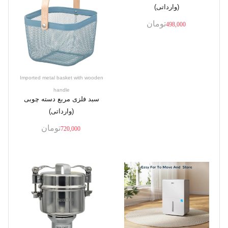
(وارداتی)
تومان
498,000
Imported metal basket with wooden
handle
سبد فلزی مربع دسته چوبی
(وارداتی)
تومان
720,000