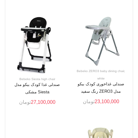
Bebeko ZERO3 baby dining chair,
white
Bebeko Siesta high chair
صندلی غذاخوری کودک ببکو
صندلی غذا کودک ببکو مدل
مدل ZERO3 رنگ سفید
Siesta مشکی
23,100,000
تومان
27,100,000
تومان