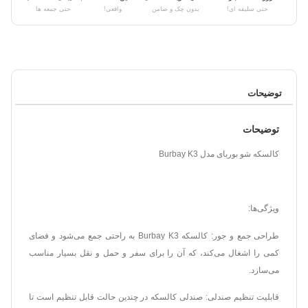
حتی سلیقه ای!
بدون چک و ضامن
واقعی!
حتی جمعه ها
توضیحات
توضیحات
کالسکه شو بوربای مدل Burbay K3
ویژگی‌ها:
طراحی جمع و جور: کالسکه Burbay K3 به راحتی جمع می‌شود و فضای
کمی را اشغال می‌کند، که آن را برای سفر و حمل و نقل بسیار مناسب
می‌سازد.
قابلیت تنظیم صندلی: صندلی کالسکه در چندین حالت قابل تنظیم است تا