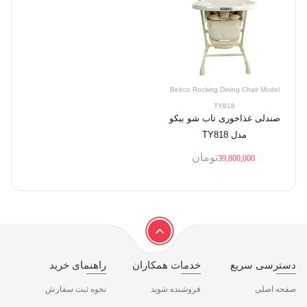
Bebco Rocking Dining Chair Model
TY818
صندلی غذاخوری تاب شو ببکو
مدل TY818
تومان
39,800,000
دسترسی سریع
خدمات همکاران
راهنمای خرید
صفحه اصلی
فروشنده شوید
نحوه ثبت سفارش