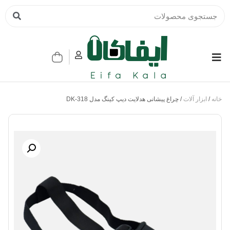
خانه
/
ابزار آلات
/ چراغ پیشانی هدلایت دیپ کینگ مدل DK-318