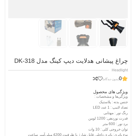
چراغ پیشانی هدلایت دیپ کینگ مدل DK-318
Headlight
0
(بدون دیدگاه)
ویژگی های محصول
ویژگی‌ها و مشخصات :
جنس بدنه : پلاستیک
تعداد لامپ : 1 عدد LED
رنگ نور : مهتابی
قدرت نوردهی: 1200 لومن
برد نور : 600 متر
توان خروجی کلی : 10 وات
نوع باتری: باتری داخلی قابل شارژ با ظرفیت 4200 میلی‌آمپر ساعت