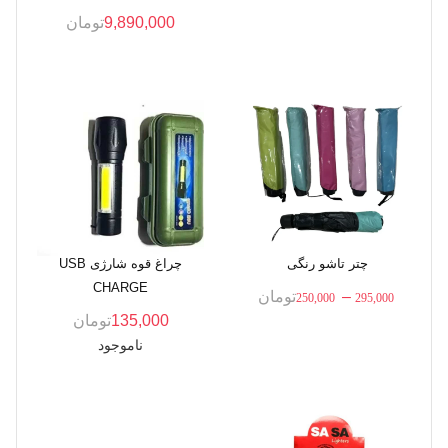
9,890,000
تومان
چتر تاشو رنگی
چراغ قوه شارژی USB
CHARGE
–
تومان
250,000
295,000
135,000
تومان
ناموجود