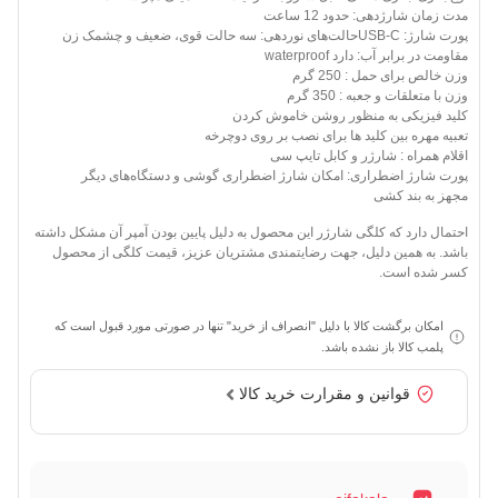
مدت زمان شارژدهی: حدود 12 ساعت
پورت شارژ: USB-Cحالت‌های نوردهی: سه حالت قوی، ضعیف و چشمک زن
مقاومت در برابر آب: دارد waterproof
وزن خالص برای حمل : 250 گرم
وزن با متعلقات و جعبه : 350 گرم
کلید فیزیکی به منظور روشن خاموش کردن
تعبیه مهره بین کلید ها برای نصب بر روی دوچرخه
اقلام همراه : شارژر و کابل تایپ سی
پورت شارژ اضطراری: امکان شارژ اضطراری گوشی و دستگاه‌های دیگر
مجهز به بند کشی
احتمال دارد که کلگی شارژر این محصول به دلیل پایین بودن آمپر آن مشکل داشته
باشد. به همین دلیل، جهت رضایتمندی مشتریان عزیز، قیمت کلگی از محصول
کسر شده است.
امکان برگشت کالا با دلیل "انصراف از خرید" تنها در صورتی مورد قبول است که
پلمب کالا باز نشده باشد.
قوانین و مقرارت خرید کالا