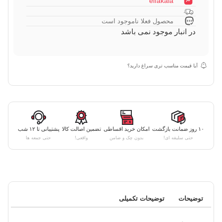
eifakala
محصول فعلا ناموجود است
در انبار موجود نمی باشد
آیا قیمت مناسب تری سراغ دارید؟
۱۰ روز ضمانت بازگشت
امکان خرید اقساطی
تضمین اصالت کالا
پشتیبانی تا ۱۲ شب
حتی سلیقه ای!
بدون چک و ضامن
واقعی!
حتی جمعه ها
توضیحات
توضیحات تکمیلی