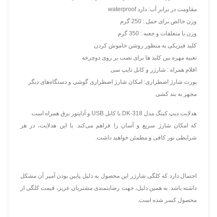
مقاومت در برابر آب: دارد waterproof
وزن خالص برای حمل : 250 گرم
وزن با متعلقات و جعبه : 350 گرم
کلید فیزیکی به منظور روشن خاموش کردن
تعبیه مهره بین کلید ها برای نصب بر روی دوچرخه
اقلام همراه : شارژر و کابل تایپ سی
پورت شارژ اضطراری: امکان شارژ اضطراری گوشی و دستگاه‌های دیگر
مجهز به بند کشی
هدلایت دیپ کینگ مدل DK-318 با کابل USB و آداپتور برق همراه است
که امکان شارژ سریع و آسان را فراهم می‌کند. با این هدلایت، در هر
شرایطی نور کافی و مطمئن خواهید داشت.
احتمال دارد که کلگی شارژر این محصول به دلیل پایین بودن آمپر آن مشکل
داشته باشد. به همین دلیل، جهت رضایتمندی مشتریان عزیز، قیمت کلگی از
محصول کسر شده است.