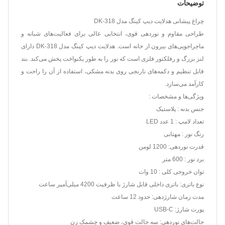
توضیحات
چراغ پیشانی هدلایت دیپ کینگ مدل DK-318
طراحی مقاوم و نوردهی قوی، انتخابی عالی برای فعالیت‌های شبانه و
ماجراجویی‌های بیرون از خانه است. هدلایت دیپ کینگ مدل DK-318 دارای
لنز بزرگ و رفلکتور فلزی است که نور را به طور یکنواخت پخش می‌کند. بند
قابل تنظیم و دکمه‌های نارنجی روی بدنه مشکی، استفاده از آن را راحت و
کارآمد می‌سازد.
ویژگی‌ها و مشخصات :
جنس بدنه : پلاستیک
تعداد لامپ : 1 عدد LED
رنگ نور : مهتابی
قدرت نوردهی: 1200 لومن
برد نور : 600 متر
توان خروجی کلی : 10 وات
نوع باتری: باتری داخلی قابل شارژ با ظرفیت 4200 میلی‌آمپر ساعت
مدت زمان شارژدهی: حدود 12 ساعت
پورت شارژ: USB-C
حالت‌های نوردهی: سه حالت قوی، ضعیف و چشمک زن