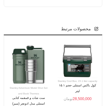
محصولات مرتبط
Stanley Cool Box, 15.1 liter capacity
کول باکس استنلی حجم ۱۵.۱
Stanley Adventure Model Shot Set
لیتر
and Book Thermos
ست شات و قمقمه کتابی
28,500,000
تومان
استنلی مدل ادونچر (سبز)