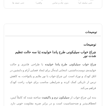
حتی سلیقه ای!
بدون چک و ضامن
واقعی!
حتی جمعه ها
توضیحات
توضیحات
چراغ خواب سیلیکونی طرح پاندا خوابیده |با سه حالت تنظیم
شدت نور
چراغ خواب سیلیکونی طرح پاندا خوابیده
با طراحی فانتزی و حالت
خوابیده‌ی دوست‌داشتنی، انتخابی ایده‌آل برای ایجاد فضایی آرام و دلنشین در
اتاق کودک و نوزاد است. این چراغ خواب با نور ملایم و یکنواخت، به کاهش
ترس از تاریکی کمک کرده و شرایطی مناسب برای خواب راحت کودک
فراهم می‌کند.
بدنه این چراغ خواب از
سیلیکون نرم و باکیفیت
ساخته شده که کاملاً ایمن،
انعطاف‌پذیر و ضدحساسیت است و در برابر ضربه مقاومت خوبی دارد.