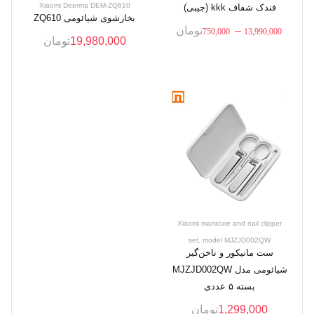
Xiaomi Deerma DEM-ZQ610
فندک شفاف kkk (جیبی)
بخارشوی شیائومی ZQ610
–
تومان
750,000
13,990,000
19,980,000
تومان
Xiaomi manicure and nail clipper
set, model MJZJD002QW
ست مانیکور و ناخن‌گیر
شیائومی مدل MJZJD002QW
بسته ۵ عددی
1,299,000
تومان