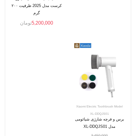
کرست مدل 2025 ظرفیت ۲۰۰
گرم
5,200,000
تومان
Xiaomi Electric Toothbrush Model
XL-DDQJS01
برس و فرچه شارژی شیائومی
مدل XL-DDQJS01
3,450,000