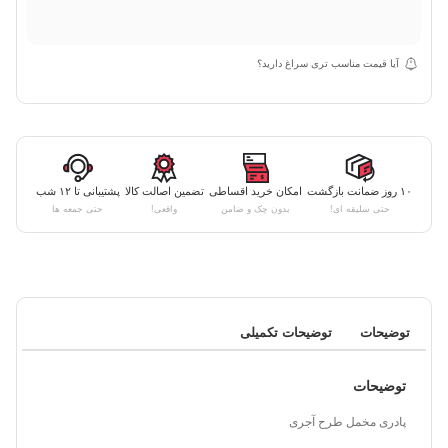
آیا قیمت مناسب تری سراغ دارید؟
۱۰ روز ضمانت بازگشت
امکان خرید اقساطی
تضمین اصالت کالا
پشتیبانی تا ۱۲ شب
حتی سلیقه ای!
بدون چک و ضامن
واقعی!
حتی جمعه ها
توضیحات
توضیحات تکمیلی
توضیحات
پادری مخمل طرح آجری