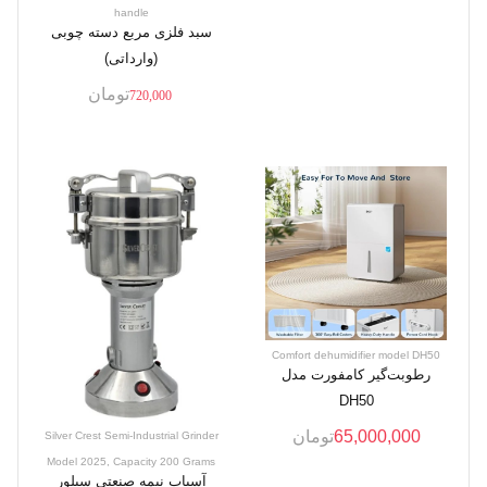
handle
سبد فلزی مربع دسته چوبی
(وارداتی)
تومان
720,000
Comfort dehumidifier model DH50
رطوبت‌گیر کامفورت مدل
DH50
65,000,000
تومان
Silver Crest Semi-Industrial Grinder
Model 2025, Capacity 200 Grams
آسیاب نیمه صنعتی سیلور