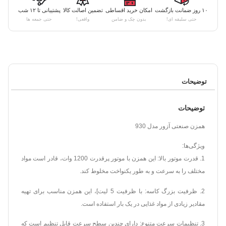
۱۰ روز ضمانت بازگشت
امکان خرید اقساطی
تضمین اصالت کالا
پشتیبانی تا ۱۲ شب
حتی سلیقه ای!
بدون چک و ضامن
واقعی!
حتی جمعه ها
توضیحات
توضیحات
همزن صنعتی آزور مدل 930
ویژگی‌ها:
1. قدرت موتور بالا: این همزن با موتور پرقدرت 1200 وات، قادر است مواد
مختلف را به سرعت و به طور یکنواخت مخلوط کند.
2. ظرفیت بزرگ کاسه: با ظرفیت 5 لیت]، این همزن مناسب برای تهیه
مقادیر زیادی از مواد غذایی در یک بار استفاده است.
3. تنظیمات سرعت متنوع: دارای چندین سطح سرعت قابل تنظیم است که