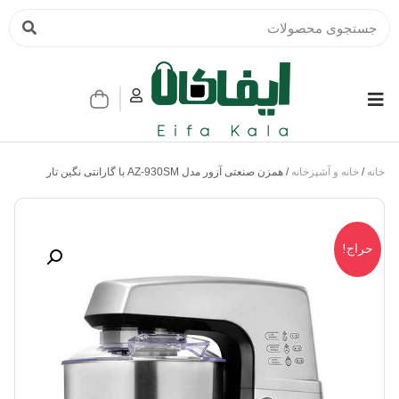
خانه
/
خانه و آشپزخانه
/ همزن صنعتی آزور مدل AZ-930SM با گارانتی نگین تار
حراج!