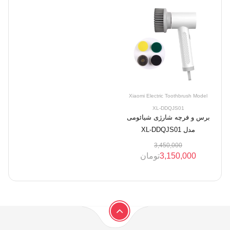
Xiaomi Electric Toothbrush Model
XL-DDQJS01
برس و فرچه شارژی شیائومی
مدل XL-DDQJS01
3,450,000
3,150,000
تومان