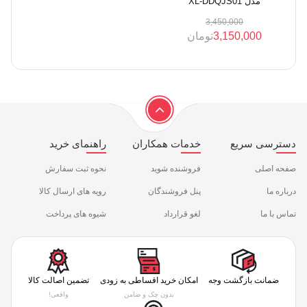
مدل XL-DDQJS01
3,450,000
3,150,000
تومان
دسترسی سریع
خدمات همکاران
راهنمای خرید
صفحه اصلی
فروشنده شوید
نحوه ثبت سفارش
درباره ما
پنل فروشندگان
رویه های ارسال کالا
تماس با ما
لغو قرارداد
شیوه های پرداخت
ضمانت بازگشت وجه
امکان خرید اقساطی به زودی
تضمین اصالت کالا
بدون چک و ضامن
واقعی!