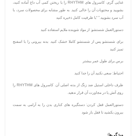
غذایی گرم، کاسرول های RHYTHM را با ریختن کمی آب داغ آماده کنید،
بشویید و محتویات آن را خالی کنید. به طور مشابه برای محصولات سرد، با
آب سرد بشویید.” “با ظرفیت کامل ذخیره کنید
دستورالعمل شستشو: از مواد شوینده ملایم استفاده کنید
برای شستشو پس از شستشو کاملا خشک کنید. بدنه بیرونی را با اسفنج
تمیز کنید
برس برای طول عمر بیشتر
احتیاط: سعی نکنید آن را جدا کنید
ظرف داخلی استیل ضد زنگ از بدنه اصلی آن. کاسرول های RHYTHM را
روی آتش یا در مجاورت آن قرار ندهید.
دستورالعمل قفل کردن: دستگیره های کناری بدن را به آرامی به سمت
بیرون بکشید تا قفل باز شود
ویژگی‌ها: