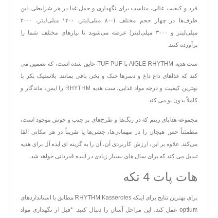
فرد و کیفیت عالی، مناسب برای نگهداری و حمل غذا در هر شرایطی. این
ظرف‌ها در چهار حجم مختلف (۸۰۰ میلی‌لیتر، ۱۲۰۰ میلی‌لیتر، ۲۰۰۰
میلی‌لیتر و ۳۰۰۰ میلی‌لیتر) عرضه می‌شوند تا نیازهای مختلف شما را
برآورده کنند.
ست هدیه AIGLE RHYTHM با TUF-PUF عایق شده است، که تضمین می
کند که غذاهای داغ داغ و دسرها خنک و یخی باقی بمانند. پلاستیک بکر با
بهترین کیفیت و درجه مواد غذایی، ست هدیه RHYTHM را ایمن، ماندگار و
کاملاً بدون بو می کند.
مجموعه هدایای ریتم که در رنگ‌ها و طرح‌های پر جنب و جوش موجود است،
مطمئناً حس هیجان را در مهمانی‌ها، جشن‌ها یا تقریباً در هر مکانی القا
می‌کند. علاوه بر این، ارزش کاربردی آن، آن را به گزینه ای ایده آل برای هدیه
تبدیل می کند که برای سال های بسیار زیادی در آینده قدردانی خواهد شد.
هات پات 4 تکه
برای بهترین نتایج برای اینکه RHYTHM Kasseroles مطابق با استانداردهای
optium عمل کند، این مراحل آسان را دنبال کنید. “قبل از نگهداری مواد