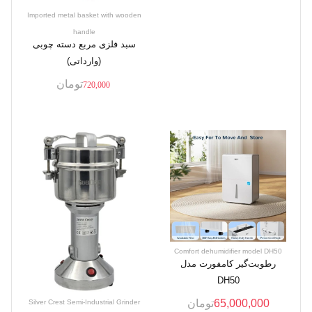
Imported metal basket with wooden
handle
سبد فلزی مربع دسته چوبی
(وارداتی)
تومان
720,000
Comfort dehumidifier model DH50
رطوبت‌گیر کامفورت مدل
DH50
65,000,000
تومان
Silver Crest Semi-Industrial Grinder