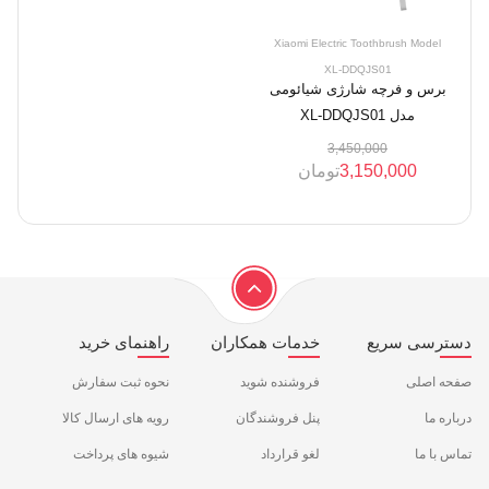
Xiaomi Electric Toothbrush Model
XL-DDQJS01
برس و فرچه شارژی شیائومی
مدل XL-DDQJS01
3,450,000
3,150,000
تومان
دسترسی سریع
خدمات همکاران
راهنمای خرید
صفحه اصلی
فروشنده شوید
نحوه ثبت سفارش
درباره ما
پنل فروشندگان
رویه های ارسال کالا
تماس با ما
لغو قرارداد
شیوه های پرداخت