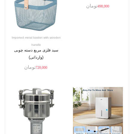
تومان
498,000
Imported metal basket with wooden
handle
سبد فلزی مربع دسته چوبی
(وارداتی)
تومان
720,000