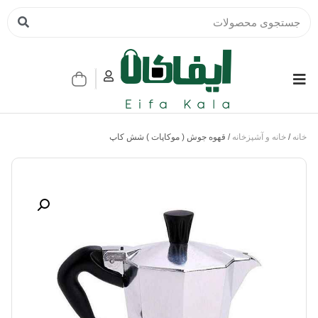
خانه
/
خانه و آشپزخانه
/ قهوه جوش ( موکاپات ) شش کاپ