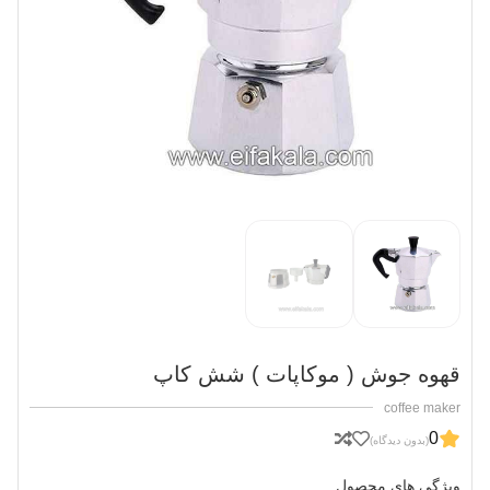
قهوه جوش ( موکاپات ) شش کاپ
coffee maker
0
(بدون دیدگاه)
ویژگی های محصول