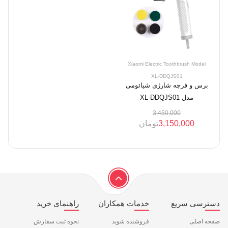
Xiaomi Electric Toothbrush Model
XL-DDQJS01
برس و فرچه شارژی شیائومی
مدل XL-DDQJS01
3,450,000
3,150,000
تومان
دسترسی سریع
خدمات همکاران
راهنمای خرید
صفحه اصلی
فروشنده شوید
نحوه ثبت سفارش