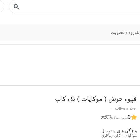
ا
ورود / عضویت
قهوه جوش ( موکاپات ) تک کاپ
coffee maker
0
(بدون دیدگاه)
ویژگی های محصول
موکاپات 1 کاپ روگازی