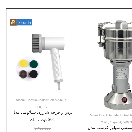
Xiaomi Electric Toothbrush Model XL-
DDQJS01
برس و فرچه شارژی شیائومی مدل
Silver Crest Semi-Industrial 
XL-DDQJS01
2025, Capacity 200 
 صنعتی سیلور کرست مدل
3,450,000