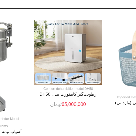
Comfort dehumidifier model DH50
رطوبت‌گیر کامفورت مدل DH50
Imported met
 (وارداتی)
65,000,000
تومان
Grinder Model
Grams
آسیاب نیمه