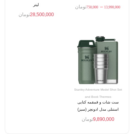
لیتر
–
تومان
750,000
13,990,000
28,500,000
تومان
Stanley Adventure Model Shot Set
and Book Thermos
ست شات و قمقمه کتابی
استنلی مدل ادونچر (سبز)
9,890,000
تومان