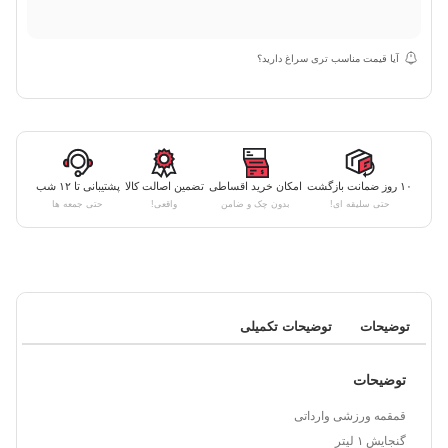
آیا قیمت مناسب تری سراغ دارید؟
۱۰ روز ضمانت بازگشت
امکان خرید اقساطی
تضمین اصالت کالا
پشتیبانی تا ۱۲ شب
حتی سلیقه ای!
بدون چک و ضامن
واقعی!
حتی جمعه ها
توضیحات
توضیحات تکمیلی
توضیحات
قمقمه ورزشی وارداتی
گنجایش ۱ لیتر