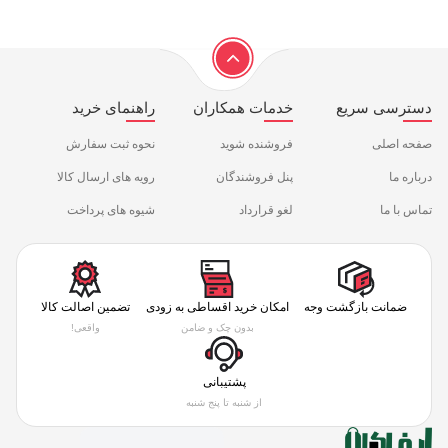
دسترسی سریع
خدمات همکاران
راهنمای خرید
صفحه اصلی
فروشنده شوید
نحوه ثبت سفارش
درباره ما
پنل فروشندگان
رویه های ارسال کالا
تماس با ما
لغو قرارداد
شیوه های پرداخت
ضمانت بازگشت وجه
امکان خرید اقساطی به زودی
تضمین اصالت کالا
بدون چک و ضامن
واقعی!
پشتیبانی
از شنبه تا پنج شنبه