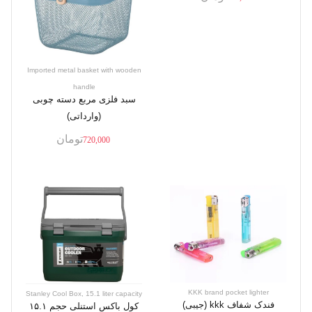
Imported metal basket with wooden
handle
سبد فلزی مربع دسته چوبی
(وارداتی)
تومان
720,000
KKK brand pocket lighter
Stanley Cool Box, 15.1 liter capacity
فندک شفاف kkk (جیبی)
کول باکس استنلی حجم ۱۵.۱