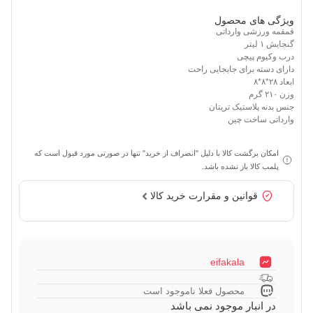
ویژگی های محصول
قمقمه ورزشی وارداتی
گنجایش ۱ لیتر
درب وکیوم پیچی
دارای دسته برای جابجایی راحت
ابعاد ۲۸*۸*۸
وزن ۲۱۰ گرم
جنس بدنه پلاستیک تریتان
وارداتی ساخت چین
امکان برگشت کالا با دلیل "انصراف از خرید" تنها در صورتی مورد قبول است که
پلمب کالا باز نشده باشد.
قوانین و مقرارت خرید کالا
eifakala
محصول فعلا ناموجود است
در انبار موجود نمی باشد