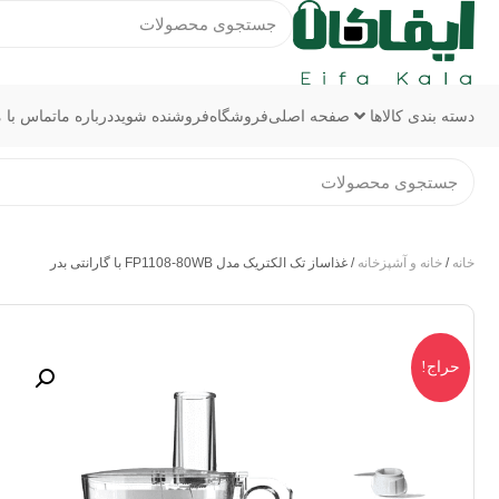
دسته بندی کالاها
صفحه اصلی
فروشگاه
فروشنده شوید
درباره ما
تماس با م
خانه
/
خانه و آشپزخانه
/ غذاساز تک الکتریک مدل FP1108-80WB با گارانتی بدر
حراج!