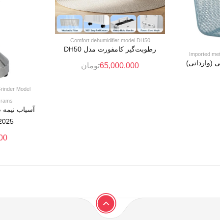
Comfort dehumidifier model DH50
رطوبت‌گیر کامفورت مدل DH50
Imported met
 (وارداتی)
65,000,000
تومان
Grinder Model
Grams
آسیاب نیمه
2025 ظرفیت ۲۰۰ گ
00