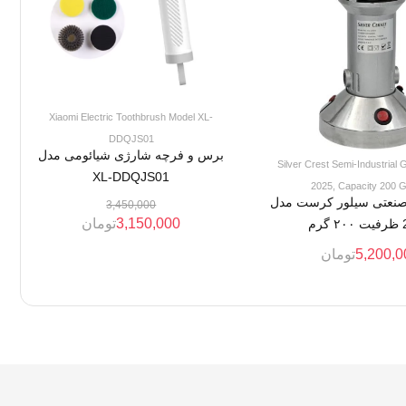
Xiaomi Electric Toothbrush Model XL-
DDQJS01
برس و فرچه شارژی شیائومی مدل
Silver Crest Semi-Industrial 
XL-DDQJS01
2025, Capacity 200 
 صنعتی سیلور کرست مدل
3,450,000
3,150,000
تومان
رم
5,200,0
تومان