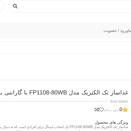
ا
ورود / عضویت
غذاساز تک الکتریک مدل FP1108-80WB با گارانتی بدر
food maker
0
(بدون دیدگاه)
ویژگی های محصول
غذاساز تک الکتریک مدل FP1108-80WB یک انتخاب ایده‌آل برای افرادی است که به دنبال 