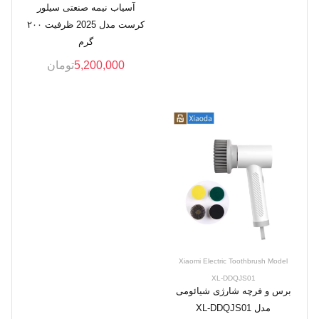
آسیاب نیمه صنعتی سیلور
کرست مدل 2025 ظرفیت ۲۰۰
گرم
5,200,000
تومان
Xiaomi Electric Toothbrush Model
XL-DDQJS01
برس و فرچه شارژی شیائومی
مدل XL-DDQJS01