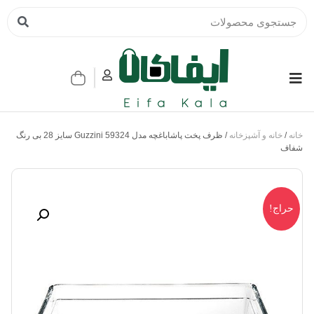
خانه
/
خانه و آشپزخانه
/ ظرف پخت پاشاباغچه مدل Guzzini 59324 سایز 28 بی رنگ
شفاف
حراج!