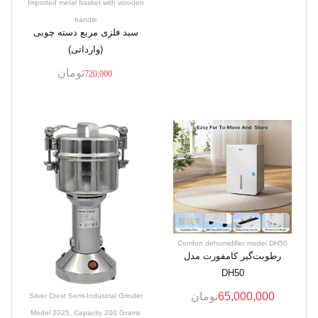
Imported metal basket with wooden
handle
سبد فلزی مربع دسته چوبی
(وارداتی)
تومان
720,000
Comfort dehumidifier model DH50
رطوبت‌گیر کامفورت مدل
DH50
65,000,000
تومان
Silver Crest Semi-Industrial Grinder
Model 2025, Capacity 200 Grams