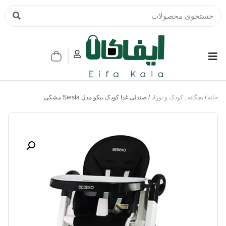
خانه
/
بچگانه , کودک و نوزاد
/ صندلی غذا کودک ببکو مدل Siesta مشکی