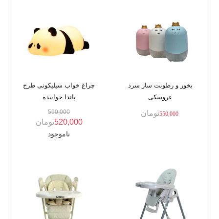
بخور و رطوبت ساز سرد
چراغ خواب سیلیکونی طرح
عروسکی
پاندا خوابیده
590,000
تومان
550,000
520,000
تومان
ناموجود