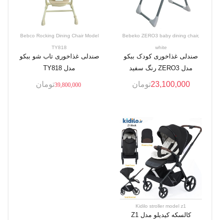
Bebco Rocking Dining Chair Model
Bebeko ZERO3 baby dining chair,
TY818
white
صندلی غذاخوری کودک ببکو
صندلی غذاخوری تاب شو ببکو
مدل ZERO3 رنگ سفید
مدل TY818
23,100,000
تومان
تومان
39,800,000
Kidilo stroller model z1
کالسکه کیدیلو مدل Z1