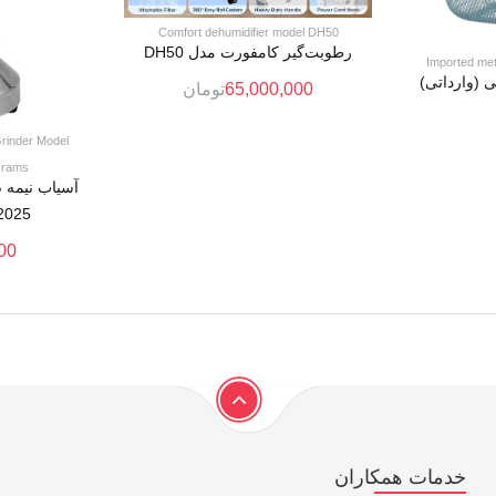
Comfort dehumidifier model DH50
رطوبت‌گیر کامفورت مدل DH50
Imported met
 (وارداتی)
65,000,000
تومان
Grinder Model
Grams
آسیاب نیمه
2025 ظرفیت ۲۰۰ گ
00
خدمات همکاران