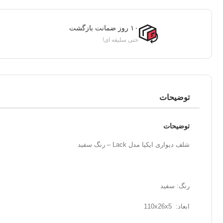
۱۰ روز ضمانت بازگشت
حتی سلیقه ای!
توضیحات
توضیحات
شلف دیواری ایکیا مدل Lack – رنگ سفید
رنگ: سفید
ابعاد: 110x26x5