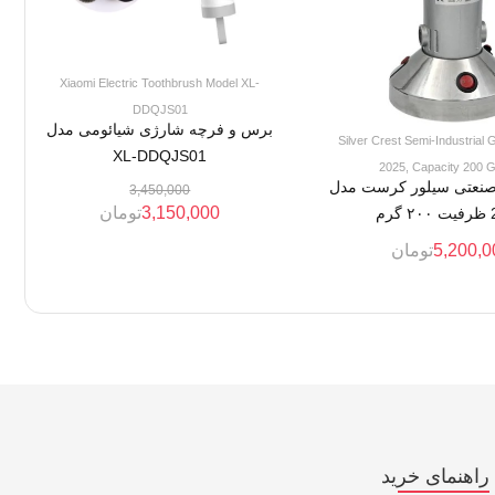
Xiaomi Electric Toothbrush Model XL-
DDQJS01
برس و فرچه شارژی شیائومی مدل
Silver Crest Semi-Industrial 
XL-DDQJS01
2025, Capacity 200 
 صنعتی سیلور کرست مدل
3,450,000
3,150,000
تومان
رم
5,200,0
تومان
راهنمای خرید