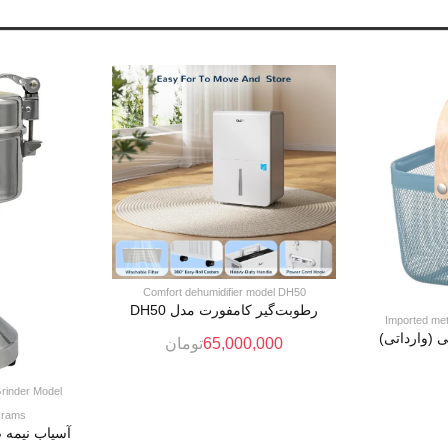
Comfort dehumidifier model DH50
رطوبت‌گیر کامفورت مدل DH50
Imported met
 (وارداتی)
65,000,000
تومان
Grinder Model
Grams
آسیاب نیمه