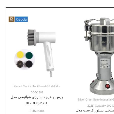
Xiaomi Electric Toothbrush Model XL-
DDQJS01
برس و فرچه شارژی شیائومی مدل
Silver Crest Semi-Industrial 
XL-DDQJS01
2025, Capacity 200 
 صنعتی سیلور کرست مدل
3,450,000