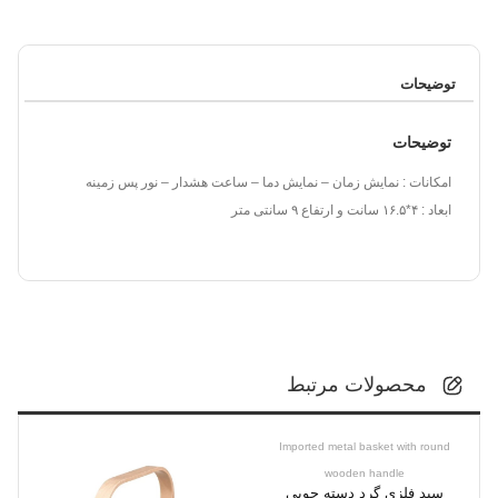
توضیحات
توضیحات
امکانات : نمایش زمان – نمایش دما – ساعت هشدار – نور پس زمینه
ابعاد : ۴*۱۶.۵ سانت و ارتفاع ۹ سانتی متر
محصولات مرتبط
Imported metal basket with round
wooden handle
سبد فلزی گرد دسته چوبی