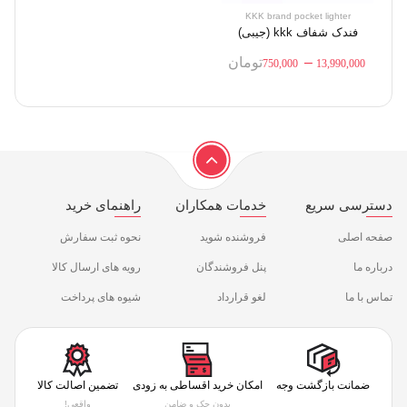
KKK brand pocket lighter
فندک شفاف kkk (جیبی)
–
تومان
750,000
13,990,000
دسترسی سریع
خدمات همکاران
راهنمای خرید
صفحه اصلی
فروشنده شوید
نحوه ثبت سفارش
درباره ما
پنل فروشندگان
رویه های ارسال کالا
تماس با ما
لغو قرارداد
شیوه های پرداخت
ضمانت بازگشت وجه
امکان خرید اقساطی به زودی
تضمین اصالت کالا
بدون چک و ضامن
واقعی!