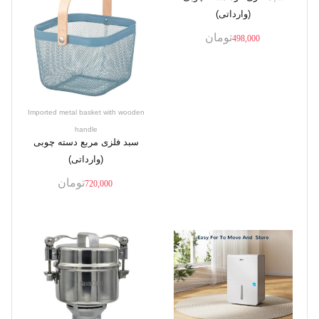
(وارداتی)
تومان
498,000
Imported metal basket with wooden
handle
سبد فلزی مربع دسته چوبی
(وارداتی)
تومان
720,000