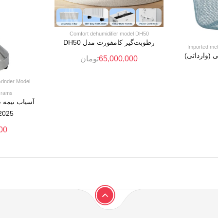
Comfort dehumidifier model DH50
رطوبت‌گیر کامفورت مدل DH50
Imported met
 (وارداتی)
65,000,000
تومان
Grinder Model
Grams
آسیاب نیمه
2025 ظرفیت ۲۰۰ گ
00