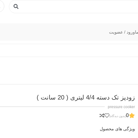
ا
ورود / عضویت
زودپز تک دسته 4/4 لیتری ( 20 سانت )
pressure cooker
0
(بدون دیدگاه)
ویژگی های محصول