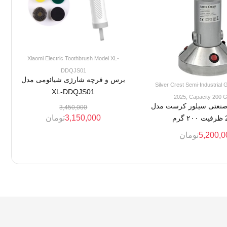
Xiaomi Electric Toothbrush Model XL-
DDQJS01
برس و فرچه شارژی شیائومی مدل
Silver Crest Semi-Industrial 
XL-DDQJS01
2025, Capacity 200 
 صنعتی سیلور کرست مدل
3,450,000
3,150,000
تومان
رم
5,200,0
تومان