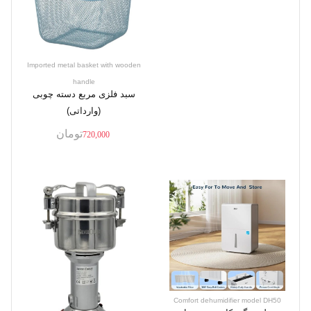
Imported metal basket with wooden
handle
سبد فلزی مربع دسته چوبی
(وارداتی)
تومان
720,000
Comfort dehumidifier model DH50