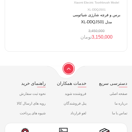
Xiaomi Electric Toothbrush Model
XL-DDQJS01
برس و فرچه شارژی شیائومی
مدل XL-DDQJS01
3,450,000
3,150,000
تومان
دسترسی سریع
خدمات همکاران
راهنمای خرید
صفحه اصلی
فروشنده شوید
نحوه ثبت سفارش
درباره ما
پنل فروشندگان
رویه های ارسال کالا
تماس با ما
لغو قرارداد
شیوه های پرداخت