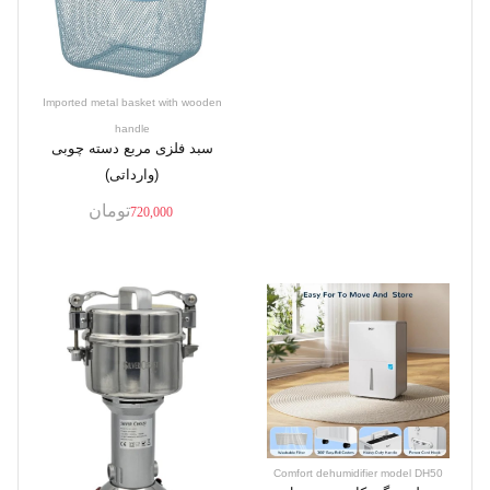
Imported metal basket with wooden
handle
سبد فلزی مربع دسته چوبی
(وارداتی)
تومان
720,000
Comfort dehumidifier model DH50