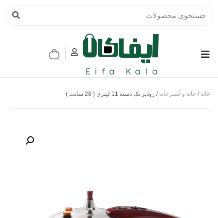
خانه
/
خانه و آشپزخانه
/ زودپز تک دسته 11 لیتری ( 28 سانت )