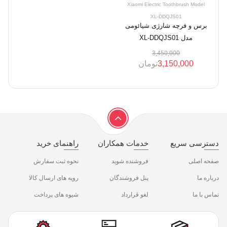
Xiaomi Electric Toothbrush Model
XL-DDQJS01
برس و فرچه شارژی شیائومی
مدل XL-DDQJS01
3,450,000
3,150,000
تومان
دسترسی سریع
خدمات همکاران
راهنمای خرید
صفحه اصلی
فروشنده شوید
نحوه ثبت سفارش
درباره ما
پنل فروشندگان
رویه های ارسال کالا
تماس با ما
لغو قرارداد
شیوه های پرداخت