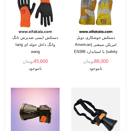
دستکش جوشکاری دوبل
دستکش ایمنی ضدبرش تانگ
امریکن سیفتی (American
وانگ داخل حوله ای tang
safety) با استاندارد EN388
wang
88,000
تومان
45,600
تومان
ناموجود
ناموجود