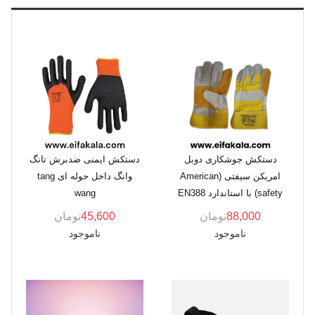
دستکش جوشکاری دوبل
دستکش ایمنی ضدبرش تانگ
امریکن سیفتی (American
وانگ داخل حوله ای tang
safety) با استاندارد EN388
wang
88,000
تومان
45,600
تومان
ناموجود
ناموجود