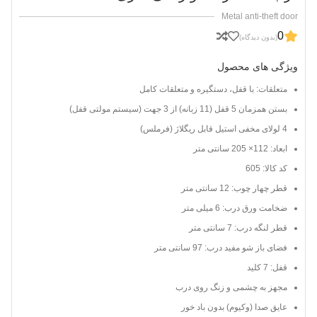
Metal anti-theft door
0
(بدون دیدگاه)
ویژگی های محصول
متعلقات: با قفل، دستگیره و متعلقات کامل
بستن همزمان 5 قفل (11 زبانه) از 3 جهت (سیستم مولتی قفل)
4 لولای مخفی استیل قابل ریگلاژ (فرملس)
ابعاد: 112× 205 سانتی متر
کد کالا: 605
قطر چهار چوب: 12 سانتی متر
ضخامت ورق درب: 6 میلی متر
قطر لنگه درب: 7 سانتی متر
فضای باز شو مفید درب: 97 سانتی متر
قفل: 7 کلید
مجهز به چشمی و زنگ روی درب
عایق صدا (وکیوم) بدون باد خور