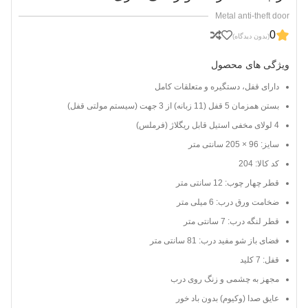
Metal anti-theft door
0
(بدون دیدگاه)
ویژگی های محصول
دارای قفل، دستگیره و متعلقات کامل
بستن همزمان 5 قفل (11 زبانه) از 3 جهت (سیستم مولتی قفل)
4 لولای مخفی استیل قابل ریگلاژ (فرملس)
سایز: 96 × 205 سانتی متر
کد کالا: 204
قطر چهار چوب: 12 سانتی متر
ضخامت ورق درب: 6 میلی متر
قطر لنگه درب: 7 سانتی متر
فضای باز شو مفید درب: 81 سانتی متر
قفل: 7 کلید
مجهز به چشمی و زنگ روی درب
عایق صدا (وکیوم) بدون باد خور