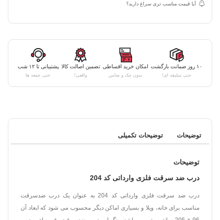
آیا قیمت مناسب تری سراغ دارید؟
۱۰ روز ضمانت بازگشت
امکان خرید اقساطی
تضمین اصالت کالا
پشتیبانی تا ۱۲ شب
حتی سلیقه ای!
بدون چک و ضامن
واقعی!
حتی جمعه ها
توضیحات
توضیحات تکمیلی
توضیحات
درب ضد سرقت فلزی وارداتی کد 204
درب ضد سرقت فلزی وارداتی کد 204 به عنوان یک درب ضدسرقت
مناسب برای خانه، ویلا و بسیاری اماکن دیگر محسوب می شود که ابعاد آن
96 × 205 سانتی متر می باشد. رنگ این درب ضدسرقت، قهوه ای بوده و