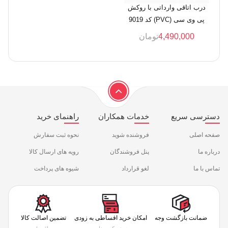
درب اتاقی وارداتی با روکش
پی وی سی (PVC) کد 9019
4,490,000
تومان
دسترسی سریع
خدمات همکاران
راهنمای خرید
صفحه اصلی
فروشنده شوید
نحوه ثبت سفارش
درباره ما
پنل فروشندگان
رویه های ارسال کالا
تماس با ما
لغو قرارداد
شیوه های پرداخت
ضمانت بازگشت وجه
امکان خرید اقساطی به زودی
تضمین اصالت کالا