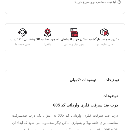
آیا قیمت مناسب تری سراغ دارید؟
۱۰ روز ضمانت بازگشت
امکان خرید اقساطی
تضمین اصالت کالا
پشتیبانی تا ۱۲ شب
حتی سلیقه ای!
بدون چک و ضامن
واقعی!
حتی جمعه ها
توضیحات
توضیحات تکمیلی
توضیحات
درب ضد سرقت فلزی وارداتی کد 605
درب ضد سرقت فلزی وارداتی کد 605 به عنوان یک درب ضدسرقت
مناسب برای خانه، ویلا و بسیاری اماکن دیگر محسوب می شود که ابعاد آن
96 × 205 سانتی متر می باشد. رنگ این درب ضدسرقت، قهوه ای تیره بوده