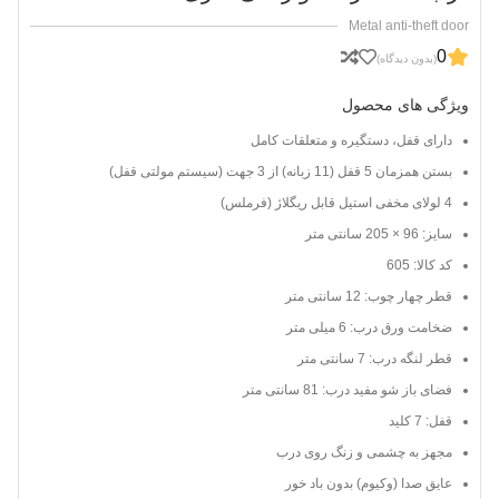
Metal anti-theft door
0
(بدون دیدگاه)
ویژگی های محصول
دارای قفل، دستگیره و متعلقات کامل
بستن همزمان 5 قفل (11 زبانه) از 3 جهت (سیستم مولتی قفل)
4 لولای مخفی استیل قابل ریگلاژ (فرملس)
سایز: 96 × 205 سانتی متر
کد کالا: 605
قطر چهار چوب: 12 سانتی متر
ضخامت ورق درب: 6 میلی متر
قطر لنگه درب: 7 سانتی متر
فضای باز شو مفید درب: 81 سانتی متر
قفل: 7 کلید
مجهز به چشمی و زنگ روی درب
عایق صدا (وکیوم) بدون باد خور