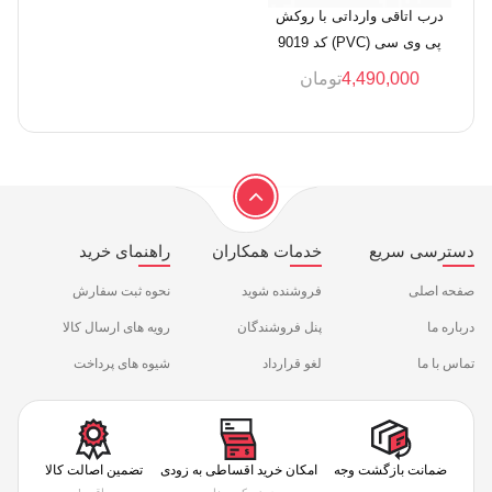
درب اتاقی وارداتی با روکش
پی وی سی (PVC) کد 9019
4,490,000
تومان
دسترسی سریع
خدمات همکاران
راهنمای خرید
صفحه اصلی
فروشنده شوید
نحوه ثبت سفارش
درباره ما
پنل فروشندگان
رویه های ارسال کالا
تماس با ما
لغو قرارداد
شیوه های پرداخت
ضمانت بازگشت وجه
امکان خرید اقساطی به زودی
تضمین اصالت کالا