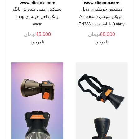
دستکش جوشکاری دوبل
دستکش ایمنی ضدبرش تانگ
امریکن سیفتی (American
وانگ داخل حوله ای tang
safety) با استاندارد EN388
wang
88,000
تومان
45,600
تومان
ناموجود
ناموجود