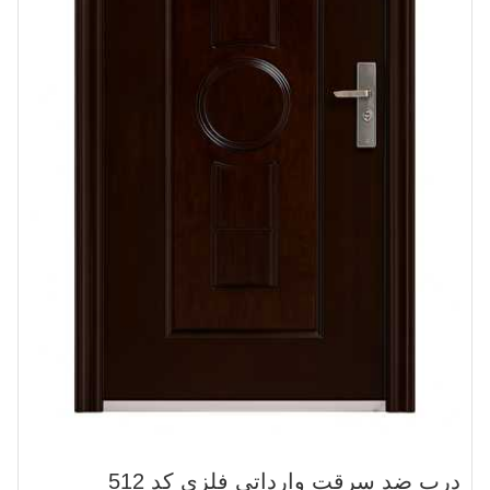
درب ضد سرقت وارداتی فلزی کد 512