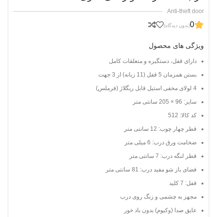
Anti-theft door
0
(بدون دیدگاه)
ویژگی های محصول
دارای قفل، دستگیره و متعلقات کامل
بستن همزمان 5 قفل (11 زبانه) از 3 جهت
4 لولای مخفی استیل قابل ریگلاژ (فرملس)
سایز: 96 × 205 سانتی متر
کد کالا: 512
قطر چهار چوب: 12 سانتی متر
ضخامت ورق درب: 6 میلی متر
قطر لنگه درب: 7 سانتی متر
فضای باز شو مفید درب: 81 سانتی متر
قفل: 7 کلید
مجهز به چشمی و زنگ روی درب
عایق صدا (وکیوم) بدون باد خور