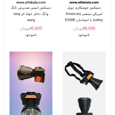
دستکش جوشکاری دوبل
دستکش ایمنی ضدبرش تانگ
امریکن سیفتی (American
وانگ داخل حوله ای tang
safety) با استاندارد EN388
wang
88,000
تومان
45,600
تومان
ناموجود
ناموجود