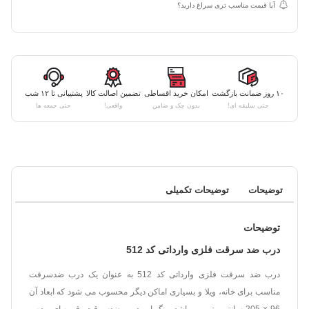
آیا قیمت مناسب تری سراغ دارید؟
۱۰ روز ضمانت بازگشت
امکان خرید اقساطی
تضمین اصالت کالا
پشتیبانی تا ۱۲ شب
حتی سلیقه ای!
بدون چک و ضامن
واقعی!
حتی جمعه ها
توضیحات
توضیحات تکمیلی
توضیحات
درب ضد سرقت فلزی وارداتی کد 512
درب ضد سرقت فلزی وارداتی کد 512 به عنوان یک درب ضدسرقت
مناسب برای خانه، ویلا و بسیاری اماکن دیگر محسوب می شود که ابعاد آن
96 × 205 سانتی متر می باشد. رنگ این درب ضدسرقت، قهوه ای بوده و