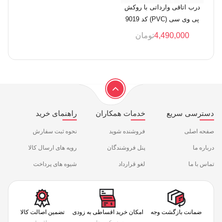
درب اتاقی وارداتی با روکش
پی وی سی (PVC) کد 9019
4,490,000
تومان
دسترسی سریع
خدمات همکاران
راهنمای خرید
صفحه اصلی
فروشنده شوید
نحوه ثبت سفارش
درباره ما
پنل فروشندگان
رویه های ارسال کالا
تماس با ما
لغو قرارداد
شیوه های پرداخت
ضمانت بازگشت وجه
امکان خرید اقساطی به زودی
تضمین اصالت کالا