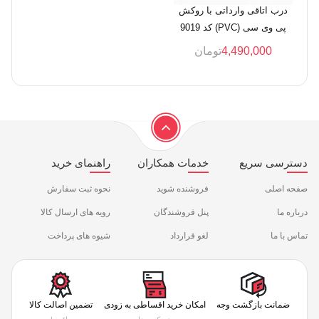
درب اتاقی وارداتی با روکش
پی وی سی (PVC) کد 9019
4,490,000
تومان
دسترسی سریع
خدمات همکاران
راهنمای خرید
صفحه اصلی
فروشنده شوید
نحوه ثبت سفارش
درباره ما
پنل فروشندگان
رویه های ارسال کالا
تماس با ما
لغو قرارداد
شیوه های پرداخت
ضمانت بازگشت وجه
امکان خرید اقساطی به زودی
تضمین اصالت کالا