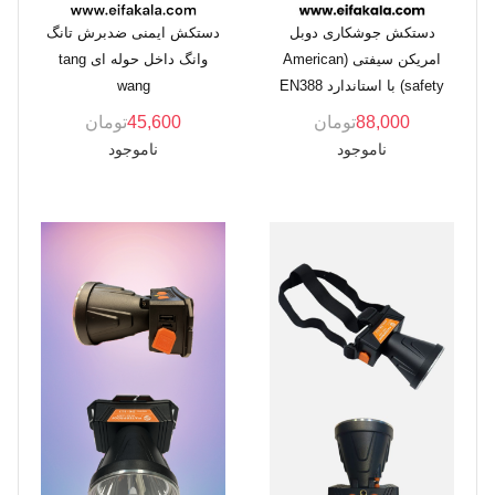
دستکش جوشکاری دوبل
دستکش ایمنی ضدبرش تانگ
امریکن سیفتی (American
وانگ داخل حوله ای tang
safety) با استاندارد EN388
wang
88,000
تومان
45,600
تومان
ناموجود
ناموجود