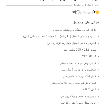
Metal anti-theft door
0
(بدون دیدگاه)
ویژگی های محصول
دارای قفل، دستگیره و متعلقات کامل
بستن همزمان 5 قفل (11 زبانه) از 3 جهت (سیستم مولتی قفل)
4 لولای مخفی استیل قابل ریگلاژ (فرملس)
سایز: 112 × 205 سانتی متر
کد کالا: 212
قطر چهار چوب: 12 سانتی متر
ضخامت ورق درب: 6 میلی متر
قطر لنگه درب: 7 سانتی متر
فضای باز شو مفید درب: 97 سانتی متر
قفل: 7 کلید
مجهز به چشمی و زنگ روی درب
عایق صدا (وکیوم) بدون باد خور