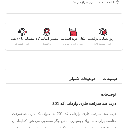
آیا قیمت مناسب تری سراغ دارید؟
۱۰ روز ضمانت بازگشت
امکان خرید اقساطی
تضمین اصالت کالا
پشتیبانی تا ۱۲ شب
حتی سلیقه ای!
بدون چک و ضامن
واقعی!
حتی جمعه ها
توضیحات
توضیحات تکمیلی
توضیحات
درب ضد سرقت فلزی وارداتی کد 201
درب ضد سرقت فلزی وارداتی کد 201 به عنوان یک درب ضدسرقت
مناسب برای خانه، ویلا و بسیاری اماکن دیگر محسوب می شود که ابعاد آن
112 × 205 سانتی متر می باشد. رنگ این درب ضدسرقت، قهوه ای تیره