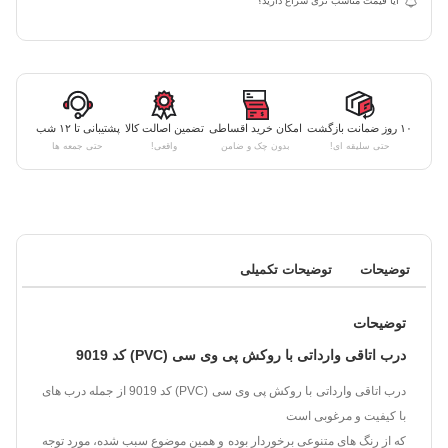
آیا قیمت مناسب تری سراغ دارید؟
۱۰ روز ضمانت بازگشت
امکان خرید اقساطی
تضمین اصالت کالا
پشتیبانی تا ۱۲ شب
حتی سلیقه ای!
بدون چک و ضامن
واقعی!
حتی جمعه ها
توضیحات
توضیحات تکمیلی
توضیحات
درب اتاقی وارداتی با روکش پی وی سی (PVC) کد 9019
درب اتاقی وارداتی با روکش پی وی سی (PVC) کد 9019 از جمله درب های
با کیفیت و مرغوبی است
که از رنگ های متنوعی برخوردار بوده و همین موضوع سبب شده، مورد توجه