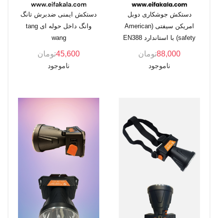
دستکش جوشکاری دوبل
دستکش ایمنی ضدبرش تانگ
امریکن سیفتی (American
وانگ داخل حوله ای tang
safety) با استاندارد EN388
wang
88,000
تومان
45,600
تومان
ناموجود
ناموجود