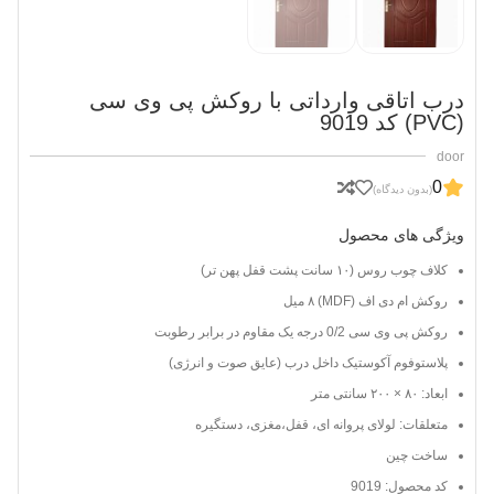
درب اتاقی وارداتی با روکش پی وی سی
(PVC) کد 9019
door
0
(بدون دیدگاه)
ویژگی های محصول
کلاف چوب روس (۱۰ سانت پشت قفل پهن تر)
روکش ام دی اف (MDF) ۸ میل
روکش پی وی سی 0/2 درجه یک مقاوم در برابر رطوبت
پلاستوفوم آکوستیک داخل درب (عایق صوت و انرژی)
ابعاد: ۸۰ × ۲۰۰ سانتی متر
متعلقات: لولای پروانه ای، قفل،مغزی، دستگیره
ساخت چین
کد محصول: 9019