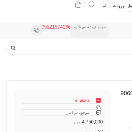
ورود/ثبت نام
09121574166
سوالی دارید؟ تماس بگیرید
eifakala
موجود در انبار
4,750,000
تومان
کلاف چوب روس (10 سانت پشت قفل پهن تر)<br />روکش ام دی اف (MDF) 8 میلی متر<br
27 در انبار