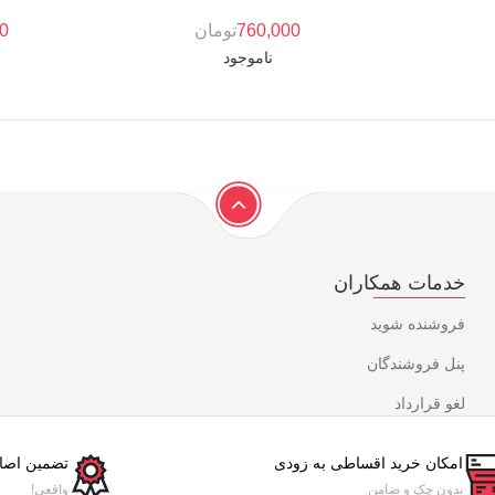
760,000
تومان
00
ناموجود
خدمات همکاران
فروشنده شوید
پنل فروشندگان
لغو قرارداد
امکان خرید اقساطی به زودی
تضمین اصال
بدون چک و ضامن
واقعی!