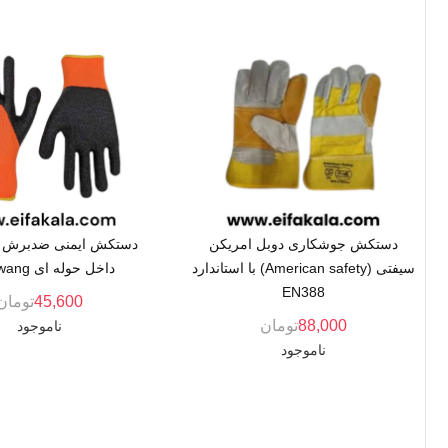
دستکش جوشکاری دوبل امریکن
دستکش ایمنی ضدبرش ت
سیفتی (American safety) با استاندارد
داخل حوله ای tang wang
EN388
45,600
تومان
88,000
تومان
ناموجود
ناموجود