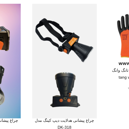
انگ وانگ
چراغ پیشانی هدلایت دیپ کینگ مدل
چراغ پیشان
DK-318