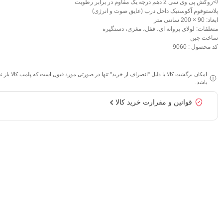
/>روکش پی وی سی 2 دهم درجه یک مقاوم در برابر رطوبت
پلاستوفوم آکوستیک داخل درب (عایق صوت و انرژی)
ابعاد: 90 × 200 سانتی متر
متعلقات: لولای پروانه ای، قفل، مغزی، دستگیره
ساخت چین
کد محصول : 9060
امکان برگشت کالا با دلیل "انصراف از خرید" تنها در صورتی مورد قبول است که پلمب کالا باز 
باشد.
قوانین و مقرارت خرید کالا