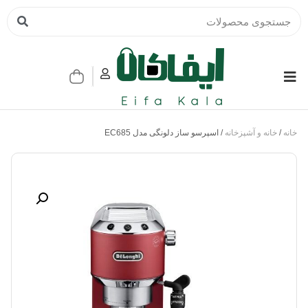
خانه
/
خانه و آشپزخانه
/ اسپرسو ساز دلونگی مدل EC685