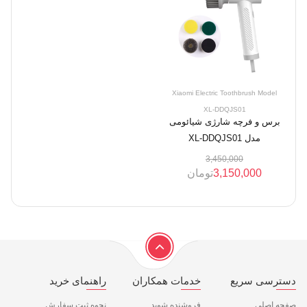
Xiaomi Electric Toothbrush Model
XL-DDQJS01
برس و فرچه شارژی شیائومی
مدل XL-DDQJS01
3,450,000
3,150,000
تومان
دسترسی سریع
خدمات همکاران
راهنمای خرید
صفحه اصلی
فروشنده شوید
نحوه ثبت سفارش