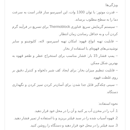
ویژگی‌ها:
– قدرت موتور: با توان 1300 وات، این اسپرسو ساز قادر است به سرعت
دما را به سطح مطلوب برساند.
– سیستم گرمایش سریع: فناوری Thermoblock برای تسریع در فرآیند گرم
کردن آب و به حداقل رساندن زمان انتظار.
– قابلیت تهیه انواع قهوه: امکان تهیه اسپرسو، لاته، کاپوچینو و سایر
نوشیدنی‌های قهوه‌ای با استفاده از بخار.
– پمپ فشار 15 بار: فشار مناسب برای استخراج عطر و طعم قهوه به
بهترین شکل ممکن.
– قابلیت تنظیم میزان بخار: برای ایجاد کف شیر دلخواه و کنترل دقیق بر
روی غلظت قهوه.
– سینی چکه‌گیر قابل جدا شدن: برای آسان‌تر کردن تمیز کردن و نگهداری
دستگاه.
نحوه استفاده:
1. آب را در مخزن آب پر کنید و آن را در محل خود قرار دهید.
2. قهوه آسیاب شده را در سبد فیلتر بریزید و با استفاده از تمپر فشار دهید.
3. سبد فیلتر را در محل خود قرار دهید و دستگاه را روشن کنید.