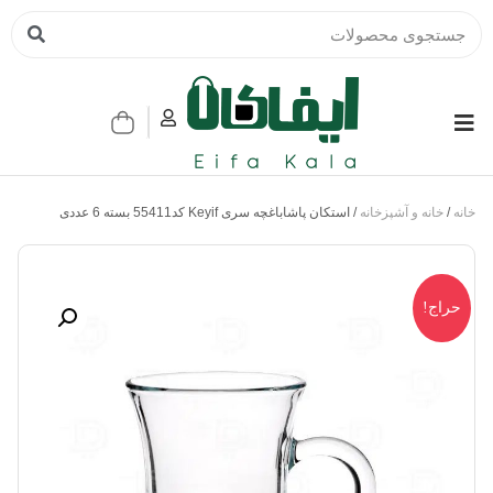
خانه
/
خانه و آشپزخانه
/ استکان پاشاباغچه سری Keyif کد55411 بسته 6 عددی
حراج!