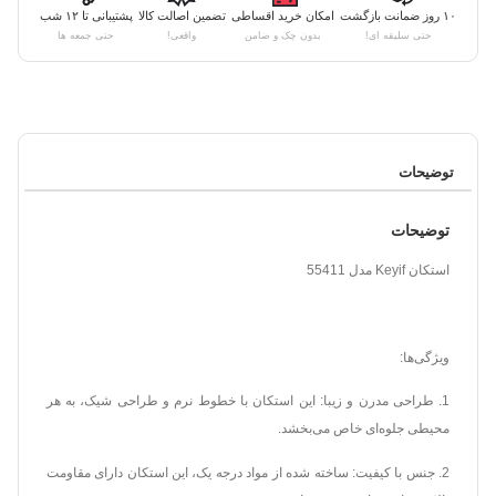
۱۰ روز ضمانت بازگشت
امکان خرید اقساطی
تضمین اصالت کالا
پشتیبانی تا ۱۲ شب
حتی سلیقه ای!
بدون چک و ضامن
واقعی!
حتی جمعه ها
توضیحات
توضیحات
استکان Keyif مدل 55411
ویژگی‌ها:
1. طراحی مدرن و زیبا: این استکان با خطوط نرم و طراحی شیک، به هر
محیطی جلوه‌ای خاص می‌بخشد.
2. جنس با کیفیت: ساخته شده از مواد درجه یک، این استکان دارای مقاومت