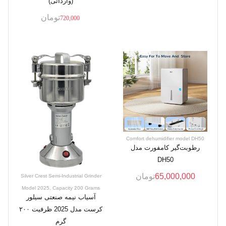
(وارداتی)
تومان
720,000
Comfort dehumidifier model DH50
رطوبت‌گیر کامفورت مدل
DH50
65,000,000
تومان
Silver Crest Semi-Industrial Grinder
Model 2025, Capacity 200 Grams
آسیاب نیمه صنعتی سیلور
کرست مدل 2025 ظرفیت ۲۰۰
گرم