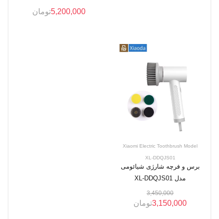
5,200,000
تومان
Xiaomi Electric Toothbrush Model
XL-DDQJS01
برس و فرچه شارژی شیائومی
مدل XL-DDQJS01
3,450,000
3,150,000
تومان