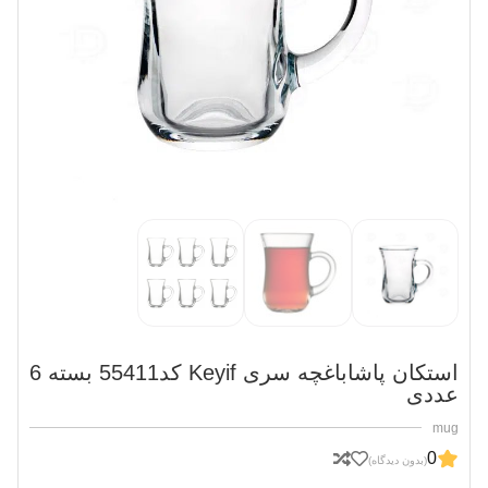
استکان پاشاباغچه سری Keyif کد55411 بسته 6
عددی
mug
0
(بدون دیدگاه)