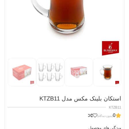
استکان بلینک مکس مدل KTZB11
KTZB11
0
(بدون دیدگاه)
ویژگی های محصول