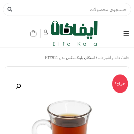
خانه
/
خانه و آشپزخانه
/ استکان بلینک مکس مدل KTZB11
حراج!