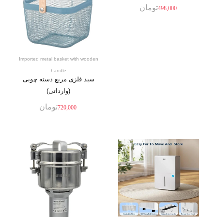
تومان
498,000
Imported metal basket with wooden
handle
سبد فلزی مربع دسته چوبی
(وارداتی)
تومان
720,000