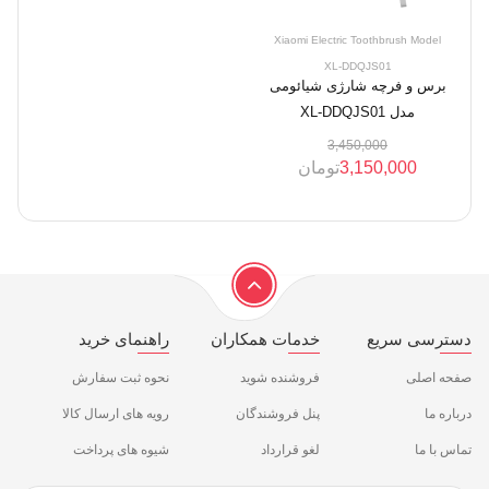
Xiaomi Electric Toothbrush Model
XL-DDQJS01
برس و فرچه شارژی شیائومی
مدل XL-DDQJS01
3,450,000
3,150,000
تومان
دسترسی سریع
خدمات همکاران
راهنمای خرید
صفحه اصلی
فروشنده شوید
نحوه ثبت سفارش
درباره ما
پنل فروشندگان
رویه های ارسال کالا
تماس با ما
لغو قرارداد
شیوه های پرداخت