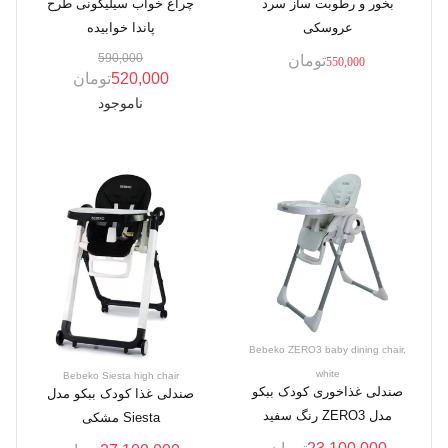
بخور و رطوبت ساز سرد
چراغ خواب سیلیکونی طرح
عروسکی
پاندا خوابیده
590,000
تومان
550,000
520,000
تومان
ناموجود
Bebeko ZERO3 baby dining chair,
white
Bebeko Siesta high chair
صندلی غذاخوری کودک ببکو
صندلی غذا کودک ببکو مدل
مدل ZERO3 رنگ سفید
Siesta مشکی