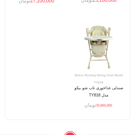
23,100,000
تومان
27,100,000
تومان
Bebco Rocking Dining Chair Model
TY818
صندلی غذاخوری تاب شو ببکو
مدل TY818
تومان
39,800,000