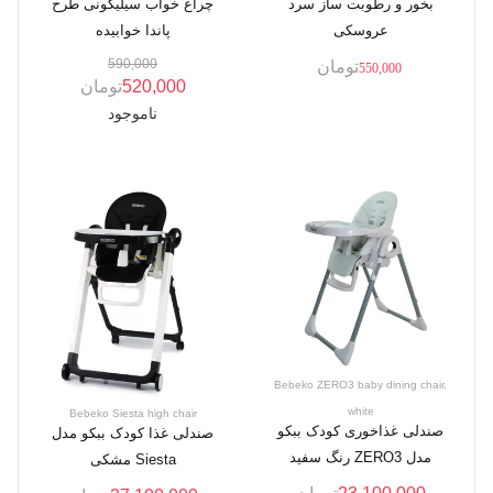
بخور و رطوبت ساز سرد
چراغ خواب سیلیکونی طرح
عروسکی
پاندا خوابیده
590,000
تومان
550,000
520,000
تومان
ناموجود
Bebeko ZERO3 baby dining chair,
white
Bebeko Siesta high chair
صندلی غذاخوری کودک ببکو
صندلی غذا کودک ببکو مدل
مدل ZERO3 رنگ سفید
Siesta مشکی