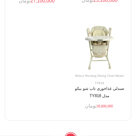
23,100,000
تومان
27,100,000
تومان
Bebco Rocking Dining Chair Model
TY818
صندلی غذاخوری تاب شو ببکو
مدل TY818
تومان
39,800,000