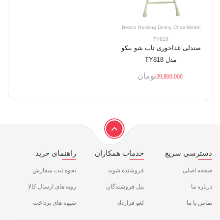
Bebco Rocking Dining Chair Model
TY818
صندلی غذاخوری تاب شو ببکو
مدل TY818
تومان
39,800,000
دسترسی سریع
خدمات همکاران
راهنمای خرید
صفحه اصلی
فروشنده شوید
نحوه ثبت سفارش
درباره ما
پنل فروشندگان
رویه های ارسال کالا
تماس با ما
لغو قرارداد
شیوه های پرداخت