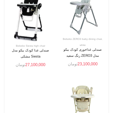
Bebeko ZERO3 baby dining chair,
white
Bebeko Siesta high chair
صندلی غذاخوری کودک ببکو
صندلی غذا کودک ببکو مدل
مدل ZERO3 رنگ سفید
Siesta مشکی
23,100,000
تومان
27,100,000
تومان