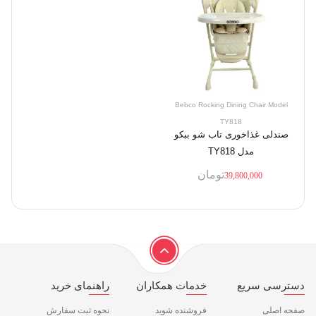
Bebco Rocking Dining Chair Model
TY818
صندلی غذاخوری تاب شو ببکو
مدل TY818
تومان
39,800,000
دسترسی سریع
خدمات همکاران
راهنمای خرید
صفحه اصلی
فروشنده شوید
نحوه ثبت سفارش