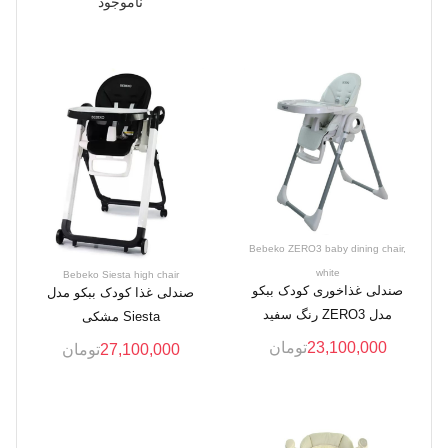
ناموجود
Bebeko ZERO3 baby dining chair,
white
Bebeko Siesta high chair
صندلی غذاخوری کودک ببکو
صندلی غذا کودک ببکو مدل
مدل ZERO3 رنگ سفید
Siesta مشکی
23,100,000
تومان
27,100,000
تومان