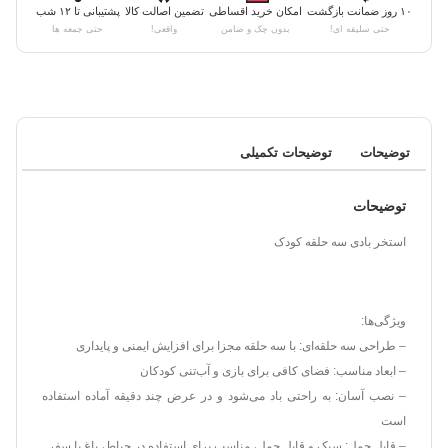
۱۰ روز ضمانت بازگشت
امکان خرید اقساطی
تضمین اصالت کالا
پشتیبانی تا ۱۲ شب
حتی سلیقه ای!
بدون چک و ضامن
واقعی!
حتی جمعه ها
توضیحات
توضیحات تکمیلی
توضیحات
استخر بادی سه حلقه کودک
ویژگی‌ها:
– طراحی سه حلقه‌ای: با سه حلقه مجزا برای افزایش ایمنی و پایداری
– ابعاد مناسب: فضای کافی برای بازی و آب‌تنی کودکان
– نصب آسان: به راحتی باد می‌شود و در عرض چند دقیقه آماده استفاده
است
– قابل حمل: سبک و قابل حمل، مناسب برای استفاده در حیاط، باغ یا سفر