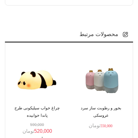
محصولات مرتبط
بخور و رطوبت ساز سرد
چراغ خواب سیلیکونی طرح
عروسکی
پاندا خوابیده
590,000
تومان
550,000
520,000
تومان