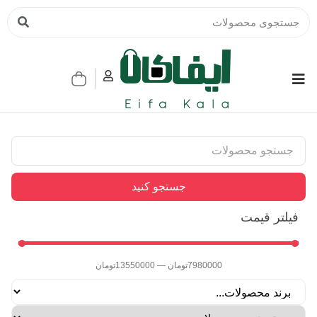
جستجو کنید
فیلتر قیمت
7980000
تومان
—
13550000
تومان