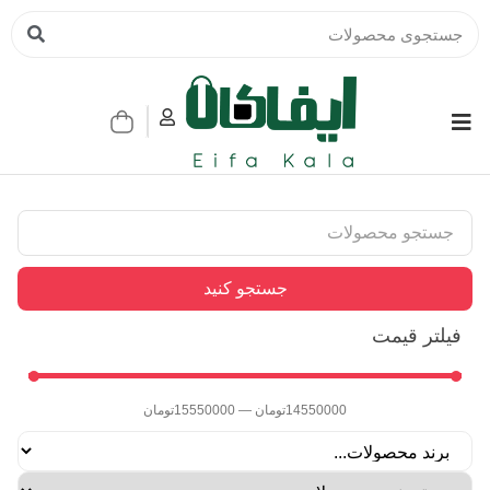
جستجو کنید
فیلتر قیمت
14550000
تومان
—
15550000
تومان